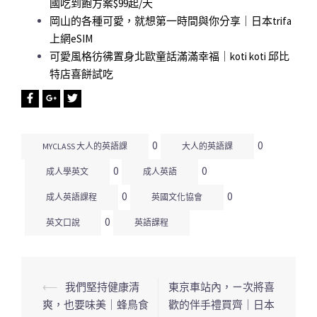
國吃到飽方案$99起/天
岡山的各種可愛，就想第一時間與你分享｜日本trifa
上網eSIM
可愛風格彷彿置身北歐童話滿滿幸福｜koti koti 邱比
特店喜餅試吃
0
0
MYCLASS 大人的英語課
大人的英語課
0
0
成人學英文
成人英語
0
0
成人英語課程
英國文化協會
0
英文口說
英語課程
⟵
我們堅持健康清
東京車站內，ㄧ次將喜
文
爽，也要味美｜蜂鳥食
歡的伴手禮買齊｜日本
章