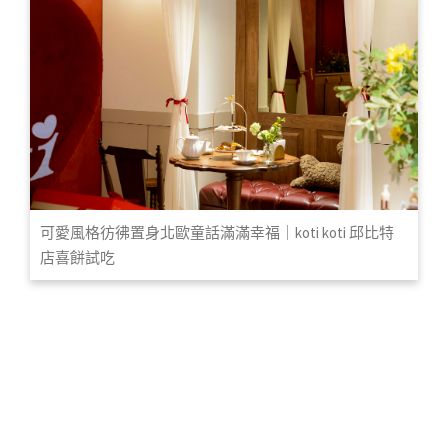
可愛風格彷彿置身北歐童話滿滿幸福｜koti koti 邱比特
店喜餅試吃