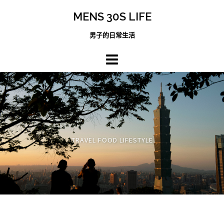
跳
MENS 30S LIFE
至
主
男子的日常生活
內
容
區
TRAVEL FOOD LIFESTYLE