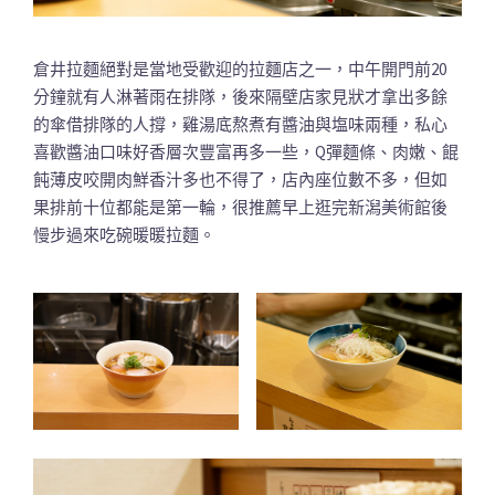
倉井拉麵絕對是當地受歡迎的拉麵店之一，中午開門前20
分鐘就有人淋著雨在排隊，後來隔壁店家見狀才拿出多餘
的傘借排隊的人撐，雞湯底熬煮有醬油與塩味兩種，私心
喜歡醬油口味好香層次豐富再多一些，Q彈麵條、肉嫩、餛
飩薄皮咬開肉鮮香汁多也不得了，店內座位數不多，但如
果排前十位都能是第一輪，很推薦早上逛完新潟美術館後
慢步過來吃碗暖暖拉麵。