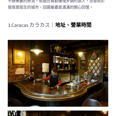
平靜美麗的新潟，很適合喜歡緩慢步調的旅人，出發前於
我很是陌生的城市，回國後盡是滿滿的開心回憶。
1.Caracas カラカス｜
地址、營業時間