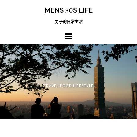
跳
MENS 30S LIFE
至
主
男子的日常生活
內
容
區
TRAVEL FOOD LIFESTYLE