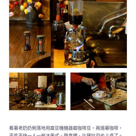
看著老奶奶俐落地用磨豆機機器磨咖啡豆，再燒著咖啡，
不疾不徐一人一杯冰美式、熱拿鐵、比薩吐司也上桌了。