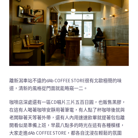
離新潟車站不遠的dAb COFFEE STORE很有北歐極簡的味
道，清新的風格從門面就能略窺一二。
咖啡店深處還有一區CD唱片三片五百日圓，也販售黑膠，
在這有人喝著咖啡安靜用著筆電，有人點了杯咖啡後就與
老闆聊著天等著外帶，還有人內用速速飲畢就提著包包離
開看似是準備上班，早晨八點多的時光在這有各種模樣，
大家走進dAb COFFEE STORE，都各自沈浸在輕鬆的氛圍