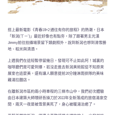
搭上最新電影《青春18×2 通往有你的旅程》的熱潮，日本
「新潟(ㄒㄧˋ)」最近好像也有點夯，除了跟著男主光漢
Jimmy前往拍攝場景留下類劇照外，說到新潟也想到滑雪勝
地、稻米與清酒。
上週我們在這短暫停留幾日，發現可不止如此阿！城裏的
咖啡廳們是可愛到爆，若沒走進去新潟美術館從不知原來
展室也這麼美，還有讓人願意提前20分鐘淋雨排隊的美味
雞湯拉麵店。
在離新潟市區約兩小時車程的三條市山中，我們初次體驗
由日本建築大師隈研吾操刀於2022年全新落成的旅宿湯泉空
間，兩天一夜是被雪景美死了，身心被暖湯治癒了。