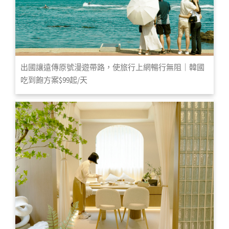
出國讓遠傳原號漫遊帶路，使旅行上網暢行無阻｜韓國
吃到飽方案$99起/天