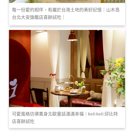
每一份愛的相伴，有屬於台灣土地的美好記憶｜山木島
台北大安旗艦店喜餅試吃｜
可愛風格彷彿置身北歐童話滿滿幸福｜koti koti 邱比特
店喜餅試吃