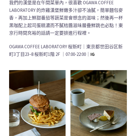
我們的漢堡是在午間菜單內，很喜歡 OGAWA COFFEE
LABORATORY 的炸雞漢堡鮮嫩多汁卻不油膩，簡單麵包麥
香，再加上鮮甜番茄等蔬菜是會想念的滋味；然後再一杯
黑咖配上起司蛋糕濃而不膩桔醬滋味層疊鮮跳也必點！東
京行時間充裕的話請一定要排進行程裡。
OGAWA COFFEE LABORATORY 桜新町｜東京都世田谷区新
町3丁目23−8 桜新町1階 2F ｜07:00-22:00｜
IG