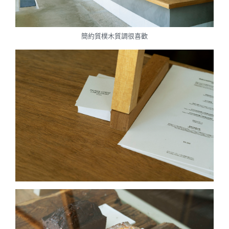
簡約質樸木質調很喜歡