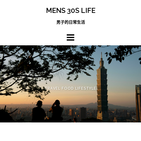
跳
MENS 30S LIFE
至
主
男子的日常生活
內
容
區
TRAVEL FOOD LIFESTYLE