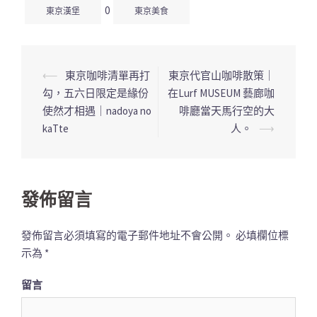
0
東京漢堡
東京美食
⟵
東京咖啡清單再打
東京代官山咖啡散策｜
文
勾，五六日限定是緣份
在Lurf MUSEUM 藝廊咖
章
使然才相遇｜nadoya no
啡廳當天馬行空的大
導
kaTte
人。
⟶
覽
列
發佈留言
發佈留言必須填寫的電子郵件地址不會公開。
必填欄位標
示為
*
留言