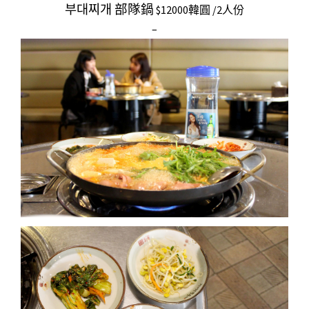
부대찌개 部隊鍋
$12000韓圓 /2人份
–