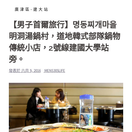
廣津區-建大站
【男子首爾旅行】명동찌개마을
明洞湯鍋村，道地韓式部隊鍋物
傳統小店，2號線建國大學站
旁。
發表於
六月 9, 2016
MENS30SLIFE