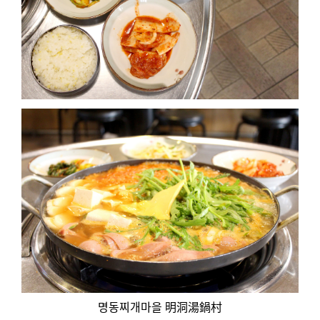
명동찌개마을 明洞湯鍋村