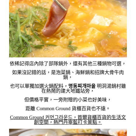
依稀記得店內除了部隊鍋外，還有其他三種鍋物可選，
如果沒記錯的話，是泡菜鍋、海鮮鍋和招牌大骨牛肉
鍋，
也可以單獨加選火鍋配料，
명동찌개마을
明洞湯鍋村雖
在熱鬧的建大地鐵站旁，
但價格平實，一旁附贈的小菜也好美味，
距離 Common Ground 貨櫃百貨也不遠。
Common Ground 커먼그라운드，首爾貨櫃百貨的生活文
創空間，熱門丹寧藍打卡景點。