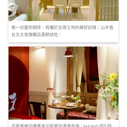
每一份愛的相伴，有屬於台灣土地的美好記憶｜山木島
台北大安旗艦店喜餅試吃｜
可愛風格彷彿置身北歐童話滿滿幸福｜koti koti 邱比特