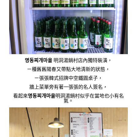
명동찌개마을
明洞湯鍋村店內獨特裝潢，
ㄧ種舊舊陽春又帶點大地清新的狀態，
ㄧ張張韓式招牌中空鐵圓桌子，
牆上菜單旁有著一張張的名人簽名，
看起來
명동찌개마을
明洞湯鍋村似乎在當地也小有名
氣。