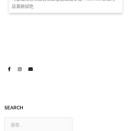
店喜餅試吃
SEARCH
搜
尋: