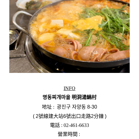
INFO
명동찌개마을 明洞湯鍋村
地址 :
 광진구 자양동 8-30
( 2號線建大站6號出口走路2分鐘 )
電話 : 02-461-6633
營業時間 :