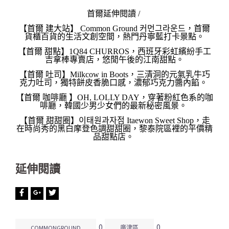
首爾延伸閱讀 /
【首爾 建大站】 Common Ground 커먼그라운드，首爾
貨櫃百貨的生活文創空間，熱門丹寧藍打卡景點。
【首爾 甜點】1Q84 CHURROS，西班牙彩虹繽紛手工
吉拿棒專賣店，悠閒午後的江南甜點。
【首爾 吐司】Milkcow in Boots，三清洞的元氣乳牛巧
克力吐司，獨特餅皮香脆口感，濃郁巧克力醬內餡。
【首爾 咖啡廳 】OH, LOLLY DAY，穿著粉紅色系的咖
啡廳，韓國少男少女們的最新秘密風景。
【首爾 甜甜圈】이태원과자점 Itaewon Sweet Shop，走
在時尚秀的黑白摩登色調甜甜圈，黎泰院區裡的平價精
品甜點店。
延伸閱讀
0
0
COMMONGROUND
廣津區