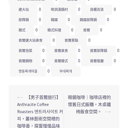
0
0
0
建大站
明洞湯鍋村
貨櫃百貨
0
0
0
部隊鍋
韓國
韓國部隊鍋
0
0
0
韓式
韓式料理
首爾
0
0
首爾建大站美食
首爾景點
0
0
0
首爾泡菜
首爾美食
首爾部隊鍋
0
0
0
首爾鍋物
首爾韓式
首爾餐廳
0
명동찌개마을
부대찌개
⟵
【男子首爾旅行】
眼鏡咖啡｜咖啡店裡的
文
Anthracite Coffee
懷舊日式飯糰，木桌鐵
章
Roasters 앤트러사이트 커
椅飯食空間。
⟶
導
피，叢林藝術空間裡的
覽
咖啡香，探窗慢慢品味