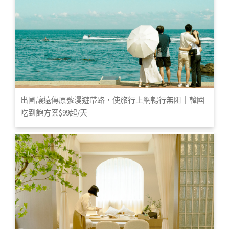
出國讓遠傳原號漫遊帶路，使旅行上網暢行無阻｜韓國
吃到飽方案$99起/天