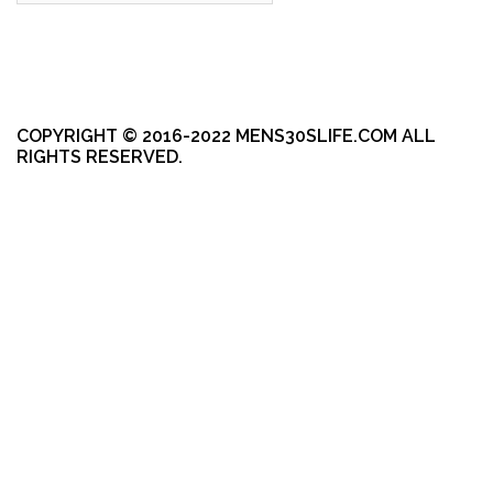
COPYRIGHT © 2016-2022 MENS30SLIFE.COM ALL
RIGHTS RESERVED.
本站採用 WordPress 建置
|
佈景主題採用由 aThemes 所設計的
Sydney
。