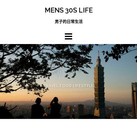
跳
MENS 30S LIFE
至
主
男子的日常生活
內
容
區
TRAVEL FOOD LIFESTYLE