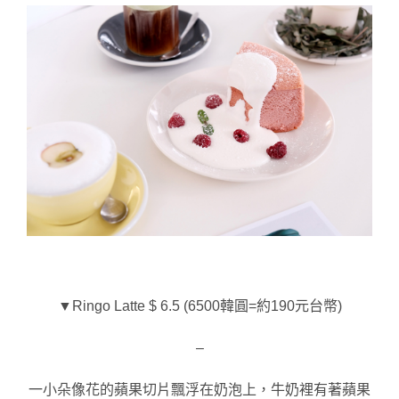
▼Ringo Latte $ 6.5 
(6500韓圓=約190元台幣)
–
一小朵像花的蘋果切片飄浮在奶泡上，
牛奶裡有著蘋果