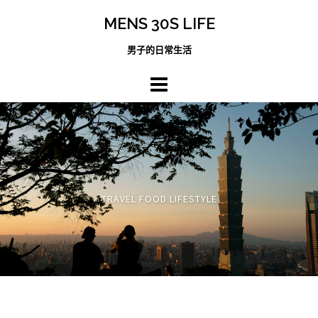
跳
MENS 30S LIFE
至
主
男子的日常生活
內
容
區
TRAVEL FOOD LIFESTYLE