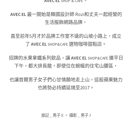
AVEC EL
。
SHOP & CAFE
AVEC EL
最一開始是韓國
設計師 Rozi
和丈夫一起經營的
生活服飾網路品牌，
直至前年5月才於品牌工作室不遠的山坡小路上，成立
了
AVEC EL
選物咖啡甜點店。
SHOP&CAFE
招牌的水果拿鐵系列飲品，讓
AVEC EL
連平日
SHOP&CAFE
下午，都大排長龍，
即使位在蜿蜒的住宅山腰區，
也讓首爾男子女子們心甘情願地走上山，這股蘋果魅力
也將勢必持續延燒至2017。
旅記 _ 男子 E 。 攝影 _ 男
子 J