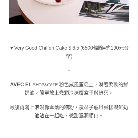
▼Very Good Chiffon Cake $ 6.5 (6500韓圓=約190元台
幣)
–
AVEC EL
粉色戚風蛋糕上，淋著柔軟的鮮
SHOP&CAFE 
奶油，簡單放上幾顆冷凍覆盆子與綠葉，
最後再灑上浪漫像雪落的糖粉，
覆盆子
戚風蛋糕與鮮奶
油沾在一起吃，微甜濕潤
順口。