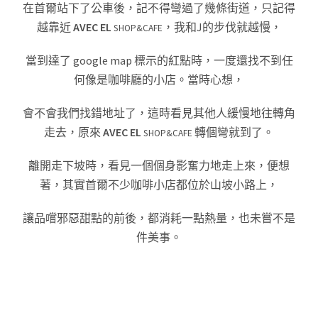
在首爾站下了公車後，記不得彎過了幾條街道，只記得
越靠近
AVEC EL
，我和J的步伐就越慢，
SHOP&CAFE
當到達了 google map 標示的紅點時，一度還找不到任
何像是咖啡廳的小店。當時
心想，
會不會我們找錯地址了，這時看見其他人緩慢地往轉角
走去，原來
AVEC EL
轉個彎就到了。
SHOP&CAFE
離開走下坡時，看見一個個身影奮力地走上來，便想
著，其實首爾不少咖啡小店都位於山坡小路上，
讓品嚐邪惡甜點的前後，都消耗一點熱量，也未嘗不是
件美事。