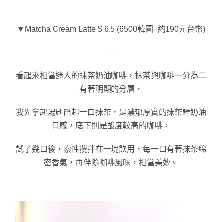
▼Matcha Cream Latte $ 6.5 
(6500韓圓=約190元台幣)
–
看起來相當迷人的抹茶奶油咖啡，抹茶與咖啡一分為二
有著明顯的分層，
我先拿起湯匙舀起一口抹茶，是濃郁厚實的抹茶鮮奶油
口感，底下則是酸度較高的
咖啡，
試了幾口後，索性攪拌在一塊飲用，每一口有著抹茶綿
密香氣，再伴
隨咖啡風味，相當美妙。