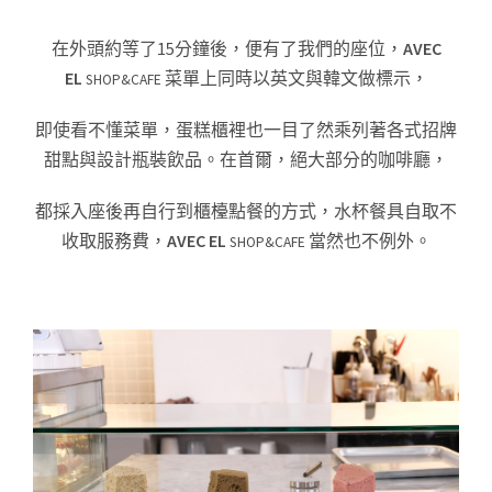
在外頭約等了15分鐘後，便有了我們的座位，
AVEC
EL
菜單上同時以英文與韓文做標示，
SHOP&CAFE
即使看不懂菜單，蛋糕
櫃裡也一目了然乘列著各式招牌
甜點與設計瓶裝飲品。在首爾，絕大部分的咖啡廳，
都採入座後再自行到櫃檯點餐的方式，水杯餐具自取不
收取服務費，
AVEC EL
當然也不例外。
SHOP&CAFE