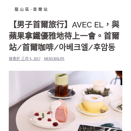
龍山區-首爾站
【男子首爾旅行】AVEC EL，與
蘋果拿鐵優雅地待上一會。首爾
站/首爾咖啡/아베크엘/후암동
發表於
三月 5, 2017
MENS30SLIFE