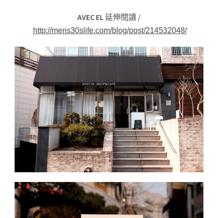
AVEC EL
延伸閱讀 /
http://mens30slife.com/blog/post/214532048
/