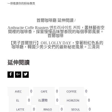
一併推廣你的粉絲專頁
首爾咖啡廳 延伸閱讀 /
Anthracite Coffe Roasters 앤트러사이트 커피，叢林藝術空
間裡的咖啡香，探窗慢慢品味黎泰院的每個季節風景。
首爾咖啡
【男子首爾旅行】OH, LOLLY DAY，穿著粉紅色系的
咖啡廳，韓國少男少女們的最新秘密風景。三清洞
延伸閱讀
0
0
0
AVEC
CAFE
COFFEE
0
0
0
EL
EL選物
HORIZON
0
0
0
LATTE
RINGO
SEOUL