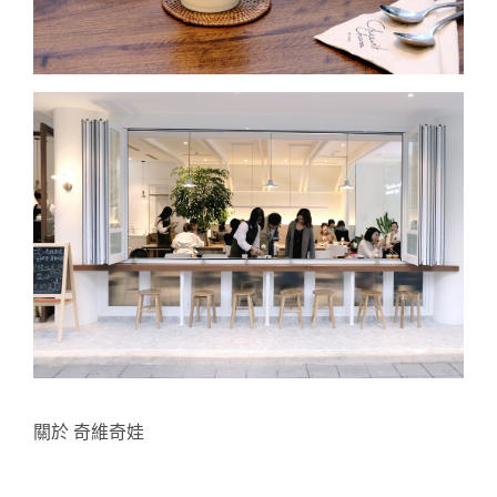
關於 奇維奇娃