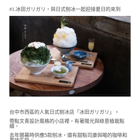
#1.
冰田ガリガリ，與日式刨冰一起迎接夏日的來到
台中市
西區的人氣日式刨冰店「
冰田ガリガリ
」。
帶點文青設計風格的小店裡，有著陽光與綠意植栽點
綴，
去年開幕時供應5款刨冰，還有甜點司康與喝的咖啡和