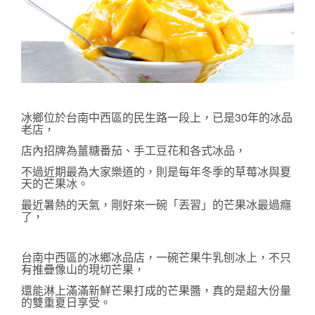
冰鄉
位於台南中西區的民生路一段上，已是30年的冰品
老店，
店內招牌為薑糖番茄、手工豆花和各式冰品，
不過近期最為大家樂道的，則是每年冬季的草莓冰與夏
天的芒果冰。
最近暑熱的天氣，剛好來一碗「丟習」的芒果冰最過癮
了，
台南中西區的冰鄉冰品店，一碗芒果牛乳刨冰上，不只
有推疊像山的現切芒果，
還能淋上滿滿新鮮芒果打成的芒果醬，真的是超大份量
的雙重夏日享受。