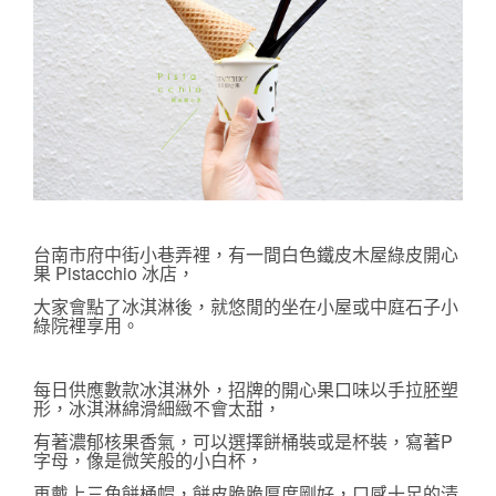
台南市府中街小巷弄裡，有一間白色鐵皮木屋
綠皮開心
果 Pistacchio
 冰店，
大家會點了冰淇淋後，就悠閒的坐在小屋或中庭石子小
綠院裡享用。 
每日供應數款冰淇淋外，招牌的開心果口味以手拉胚塑
形，冰淇淋綿滑細緻不會太甜，
有著濃郁核果香氣，可以選擇餅桶裝或是杯裝，寫著P
字母，像是微笑般的小白杯，
再戴上三角餅桶帽，
餅皮脆脆厚度剛好，口感十足的清