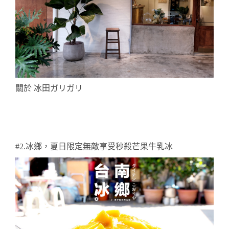
關於
冰田ガリガリ
#2.冰鄉，夏日限定無敵享受秒殺芒果牛乳冰