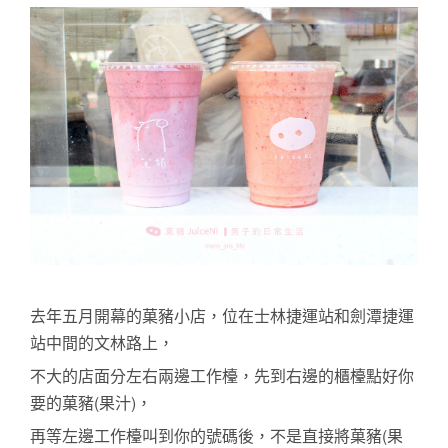
去年五月開幕的
菓豬
小店，位在士林捷運站和劍潭捷運
站中間的文林路上，
不大的店面分左右兩邊工作檯，先到右邊的櫃檯點好你
要的菓豬(果汁)，
再等左邊工作檯叫到你的號碼後，
不是直接將菓豬(果