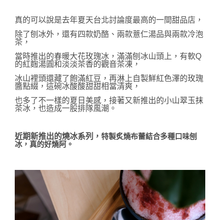
真的可以說是去年夏天台北討論度最高的一間甜品店，
除了刨冰外，還有
四款奶酪、
兩款薏仁湯品與兩款冷泡
茶，
當時推出的春暖大花玫瑰冰，滿滿刨冰山頭上，有軟Q
的紅麴湯圓和淡淡茶香的觀音茶凍，
冰山裡頭還藏了飽滿紅豆，
再淋上自製鮮紅色澤的玫瑰
醬點綴，
這碗冰酸酸甜甜相當清爽，
也多了不一樣的夏日美感，接著又新推出的小山翠玉抹
茶冰，也造成一股排隊風潮
。
近期新推出的燒冰系列，
特製炙燒布蕾結合多種口味刨
冰，真的好燒阿。