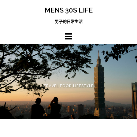
跳
MENS 30S LIFE
至
主
男子的日常生活
內
容
區
TRAVEL FOOD LIFESTYLE