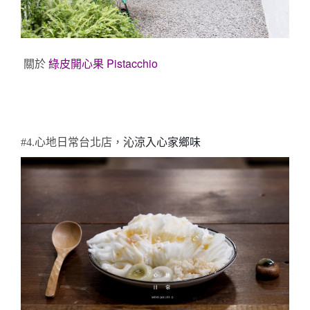
關於 
綠皮開心果 Pistacchio
#4.
心地日常台北店，
沁涼入心家鄉味