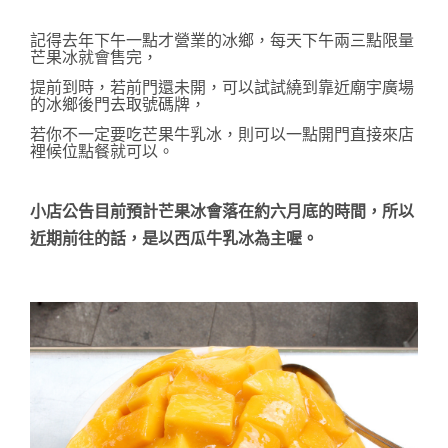
記得去年下午一點才營業的冰鄉，每天下午兩三點限量
芒果冰就會售完，
提前到時，若前門還未開，可以試試繞到靠近廟宇廣場
的冰鄉後門去取號碼牌，
若你不一定要吃芒果牛乳冰，則可以一點開門直接來店
裡候位點餐就可以。
小店公告目前預計芒果冰會落在約六月底的時間，所以
近期前往的話，是以西瓜牛乳冰為主喔。