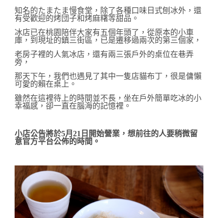
知名的
たまたま慢食堂
，
除了各種口味日式刨冰外，還
有受歡迎的烤団子和烤麻糬等甜品。
冰店已在桃園陪伴大家有五個年頭了，從原本的小車
庫，到現址的鎮三街區，已是遷移過兩次的第三個家，
老房子裡的人氣冰店，還有兩三張戶外的桌位在巷弄
旁，
那天下午，我們也遇見了其中一隻店貓布丁，很是傭懶
可愛的賴在桌上。
雖然在這裡待上的時間並不長，坐在戶外簡單吃冰的小
幸福感，卻一直在腦海的記憶裡。
小店公告將於5月21日開始營業，想前往的人要稍微留
意官方平台公佈的時間。