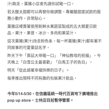
汁)取走，菓豬小店會先請你試喝一口，
若太酸太甜都可以再替你做調整，專屬酸甜度試飲的服
務小動作，非常貼心。 
菓豬店裡賣著使用新鮮水果蔬菜製成的五大類夏日飲
品，果汁、果昔、冰沙、多肉和果菜汁，
這次菓豬(果汁)改走粉色系，每一杯菓豬(果汁)都有著不
同故事的可愛童話名字， 
昨天下午「奧茲大帝喝一口」「神仙教母的祝福」，今
天晚上「白雪公主最喜歡」「白馬王子的告白」，
明天「從此過著幸福快樂的日子」。 
每季推出限時不同有趣的包裝果汁飲品，
今年5/14-5/30，在信義區統一時代百貨地下廣場推出 
pop up store，
士林店目前暫停營業。