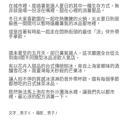
在城市裡，度過暑氣逼人夏日的其中一種生存方式，無
非就是嚐一份涼在嘴裡、甜在心裡的消暑聖品。
冬日大家喜歡圍在一起吃熱騰騰的火鍋，炎炎夏日則是
躲進一間間可以暫時遠離暑氣的冰品聖地裡，
或是找著有時能一起走在悶熱街頭的最佳「涼」伴外帶
手拿飲。
還未夏至的五月天，卻已暑氣逼人，這次嚴選全台從北
到南8間不同類型冰品涼飲人氣店，
有以花卉入甜品的台式傳統刨冰，來自上海家鄉味的酒
釀雪花冰，南臺灣每天秒殺的芒果冰，
讓人拍不停的質感冰淇淋奶昔外帶杯飲，還有每個季節
都想吃的日式抹茶冰品，
既然無法馬上泡在市外沙灘海水裡，讓我們先以都市
裡，最沁涼的配方消暑一下。
文字 _ 男子 E 。 攝影 _ 男
子 J