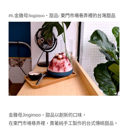
#6.金雞母Jingimoo・甜品/
東門市場巷弄裡的台灣甜品
金雞母Jingimoo・甜品
以創新的口味，
在東門市場巷弄裡，賣著純手工製作的台式傳統甜品。