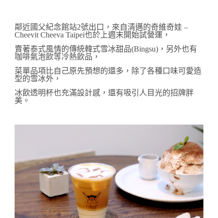
鄰近國父紀念館站2號出口，來自清邁的奇維奇娃 –
Cheevit Cheeva Taipei也於上週末開始試營運，
賣著泰式風情的傳統韓式雪冰甜品(Bingsu)，另外也有
咖啡氣泡飲等冷熱飲品，
菜單品項比自己原先預想的還多，除了各種口味可愛造
型的雪冰外，
冰飲透明杯也充滿設計感，還有吸引人目光的招牌胖
美。