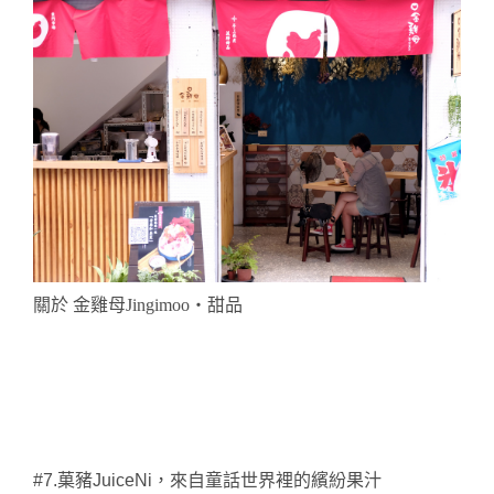
關於
金雞母Jingimoo・甜品
#7.
菓豬JuiceNi，來自童話世界裡的繽紛果汁