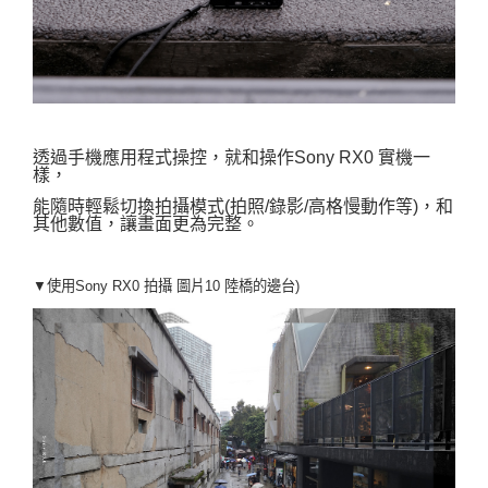
透過手機應用程式操控，就和操作Sony RX0 實機一
樣，
能隨時輕鬆切換拍攝模式(拍照/錄影/高格慢動作等)，和
其他數值，讓畫面更為完整。
▼使用Sony RX0 拍攝
圖片10 陸橋的邊台)