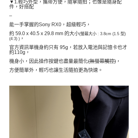
▼1.輕巧外型，攜帶方便，隨拿隨拍；也像是隨身配
件，好搭配
–
能一手掌握的Sony RX0，超級輕巧，
約 59.0 x 40.5 x 29.8 mm 的大小
(螢幕大小 : 3.8cm (1.5 型)
，
(4:3) )
官方資訊單機身約只有 95g，若放入電池與記憶卡也才
約110g，
機身小，因此操作按鍵也盡量最簡化
(無螢幕觸控)
，
方便簡單外，輕巧也讓生活隨拍更為快速。