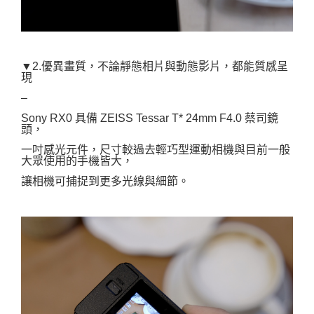
▼2.優異畫質，不論靜態相片與動態影片，都能質感呈
現
–
Sony RX0 具備
ZEISS
Tessar T* 24mm F4.0 蔡司鏡
頭，
一吋感光元件，尺寸較過去輕巧型運動相機與目前一般
大眾使用的手機皆大，
讓相機可捕捉到更多光線與細節。