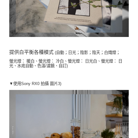
提供白平衡各種模式
(自動；日光；陰影；陰天；白熾燈；
螢光燈： 暖白、螢光燈： 冷白、螢光燈： 日光白、螢光燈： 日
光、水底自動、色溫/濾鏡、自訂)
▼使用Sony RX0 拍攝 圖
片3)