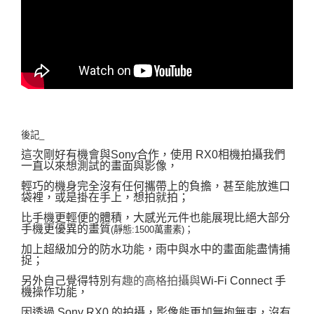
後記_
這次剛好有機會與Sony合作，使用 RX0相機拍攝我們
一直以來想測試的畫面與影像，
輕巧的機身完全沒有任何攜帶上的負擔，甚至能放進口
袋裡，或是掛在手上，想
拍就拍；
比手機更輕便的體積，大感光元件也能展現比絕大部分
手機更優異的畫質
(靜態:1500萬畫素)；
加上超級加分的防水功能，雨中與水中的畫面能盡情捕
捉；
另外自己覺得特別
有趣的高格拍攝與
Wi-Fi Connect 手
機操作功能，
因透過 Sony RX0 的拍攝，影像能更加無拘無束，沒有