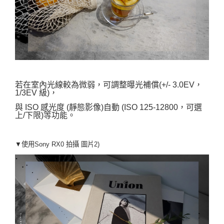
若在室內光線較為微弱，可調整曝光補償(+/- 3.0EV，
1/3EV 級)，
與 ISO 感光度 (靜態影像)自動 (ISO 125-12800，可選
上/下限)等功能。
▼使用Sony RX0 拍攝
圖片2)