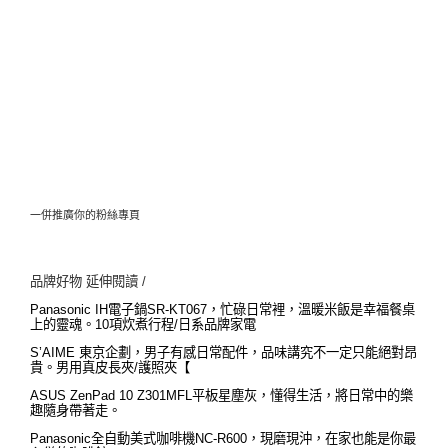
一併推廣你的粉絲專頁
品牌好物 延伸閱讀 /
Panasonic IH電子鍋SR-KT067，忙碌日常裡，溫暖米飯是幸福餐桌
上的靈魂。10項炊煮行程/日系品牌家電
S’AIME 東京企劃，男子有感日常配件，品味講究不一定只能絕對昂
貴。男用真皮長夾/護照夾【
ASUS ZenPad 10 Z301MFL平板星塵灰，懂得生活，將日常中的樂
趣隨身帶著走。
Panasonic全自動美式咖啡機NC-R600，現磨現沖，在家也能是你最