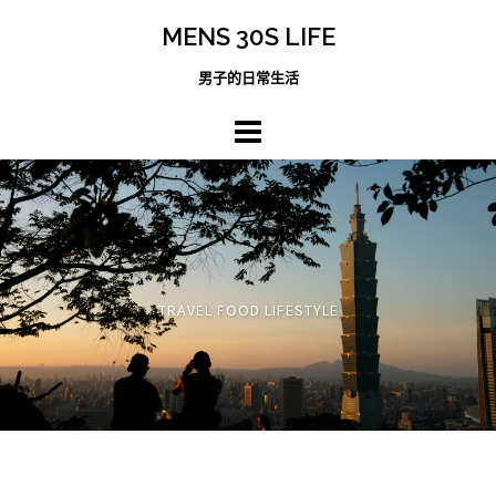
跳
MENS 30S LIFE
至
主
男子的日常生活
內
容
區
TRAVEL FOOD LIFESTYLE