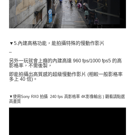
▼5.內建高格功能，能拍攝特殊的慢動作影片
–
另外一玩就會上癮的內建高達 960 fps/1000 fps5 的高
影格率，不需後製，
即能拍攝出高質感的超級慢動作影片 (相較一般影格率
多上 40 倍)。
▼使用Sony RX0 拍攝
240 fps 高影格率
4K影像輸出 ) 觀看請點選
高畫質