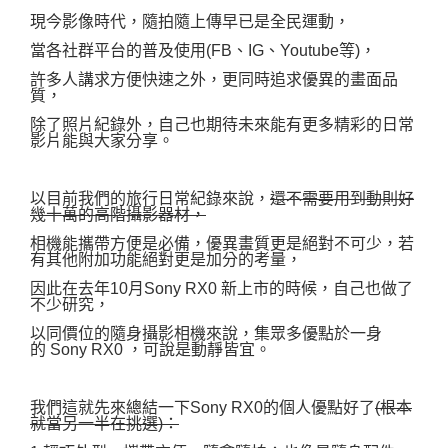
現今影像時代，隨拍隨上傳早已是全民運動，
當各社群平台的普及使用(FB、IG、Youtube等)，
許多人講求
方便快速之外，更同時追求優異的畫面品
質，
除了照片紀錄外，自己也期待未來能有更多精彩的日常
影片能與大家分享。
以目前我們的旅行日常紀錄來說，
還不需要用到動則好
幾十萬的高階攝影器材，
相機能攜帶方便是必備，優異畫質更是絕對不可少，若
有其他附加功能絕對更是加分的考量，
因此在去年10月Sony RX0 新上市的時候，自己也做了
不少研究，
以同價位的隨身攝影相機來說，集眾多優點於一身
的
Sony RX0
，
可說是
動靜皆宜。
我們這就先來總結一下Sony RX0的個人優點好了
(根本
就當另一半在挑選)：