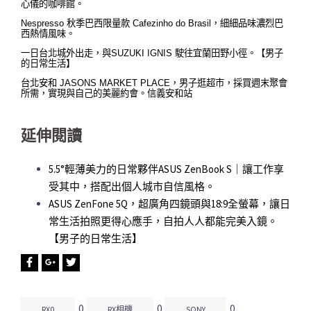
心儀的咖啡館。
Nespresso 秋季巴西限量款 Cafezinho do Brasil，細細品味濃烈巴
西熱情風味。
一日台北城外出走，與SUZUKI IGNIS 駛往宜蘭田野小徑。【男子
的日常生活】
台北安和 JASONS MARKET PLACE，男子逛超市，採買週末聚會
所需，實現與自己的美麗約會。信義安和站
延伸閱讀
5.5°輕薄美力的日常夥伴ASUS ZenBook S｜讓工作享
受其中，搭配出個人城市自信風格。
ASUS ZenFone 5Q，超廣角四鏡頭與18:9全螢幕，讓日
常生活拍照更得心應手，自拍人人都能完美入鏡。
【男子的日常生活】
0
0
0
RX0
RX相機
SONY