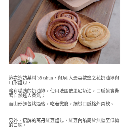
這次造訪某村 bô tshun，與J兩人最喜歡鹽之花奶油捲與
山形麵包，
略有嚼勁的奶油捲，使用法國依思尼奶油，口感紮實
帶
著自然
迷人香氣；
而山形麵包
烤過後，吃著微脆，細緻
口感格外
柔軟。
另外，
招牌的萬丹紅豆麵包，紅豆內餡
屬於無糖至低糖
的口味，