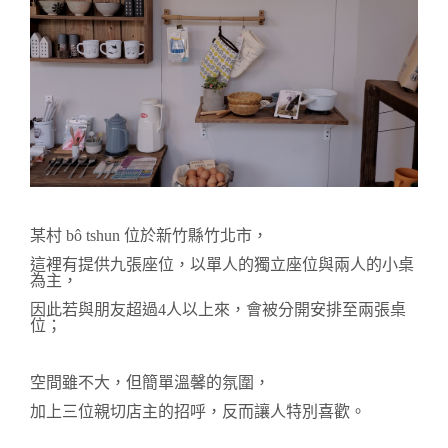
某村 bô tshun 位於新竹縣竹北市，
這裡有
提供
九張座
位，
以單人的獨立座位與兩人的小桌
為主，
因此若與朋友
超過4人以上來，
會被分開
安排至兩張桌
位；
空間雖不大，
但
簡單溫馨的氛圍，
加上三位親切店主的招呼，
反而讓人特別喜歡。