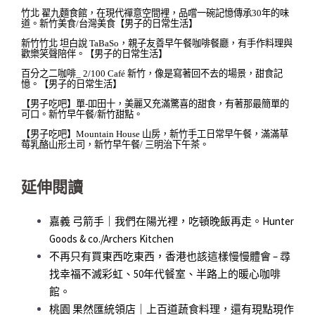
竹北 翟九麵食館，在現代禪意空間裡，品嚐一碗記憶傳承30年的味
道。新竹美食/台灣美食【男子的日常生活】
新竹竹北 坦白說 TaBaSo，親子友善早午餐咖啡餐廳，有手作料理與
歡樂笑聲陪伴。【男子的日常生活】
百分之二咖啡_ 2/100 Café 新竹，像是寫著回不去的場景，甜食記
憶。【男子的日常生活】
【男子吃吧】單-吅田十，美麗又充滿驚喜的甜食，有著那最簡單的
可口。新竹早午餐/新竹甜點。
【男子吃吧】Mountain House 山房，新竹手工日常早午餐，滿滿草
莓乳酪山形土司，新竹早午餐/ 三明治下午茶。
延伸閱讀
嘉義 弓箭手｜我們在陽光裡，吃頓晚飯再走。Hunter
Goods & co./Archers Kitchen
不再只有買東西吃東西，香港也該這樣慢慢體會 – 尋
找幸福不滅彩虹、50年代餐室、半路上的暖心咖啡
館。
桃園 果然匯統領店｜上百道蔬食料理，還有現點現作