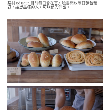
某村 bô tshun 目前每日會在
官方臉書開放隔日麵包預
訂，讓
想品嚐
的人，可以預先保留。