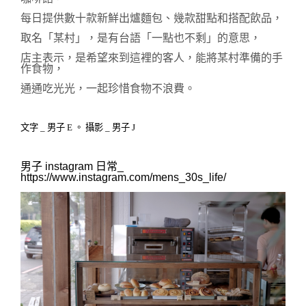
每日提供數十款新鮮出爐
麵包、幾款甜點和搭配飲品，
取名「某村」，是有台語「一點也不剩」的意思，
店主表示，是希望來到這裡的客人，
能將某村準備的手
作食物，
通通吃光光，一起珍惜食物不浪費。
文字 _ 男子 E 。 攝影 _ 男
子 J
男子 instagram 日常_ 
https://www.instagram.com/mens_30s_life/