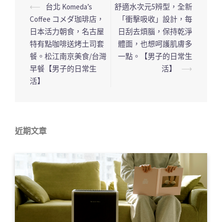
⟵
台北 Komeda’s
舒適水次元5辨型，全新
文
Coffee コメダ珈琲店，
「衝擊吸收」設計，每
章
日本活力朝食，名古屋
日刮去煩腦，保持乾淨
導
特有點咖啡送烤土司套
體面，也想呵護肌膚多
覽
餐。松江南京美食/台灣
一點。【男子的日常生
列
早餐【男子的日常生
活】
⟶
活】
近期文章