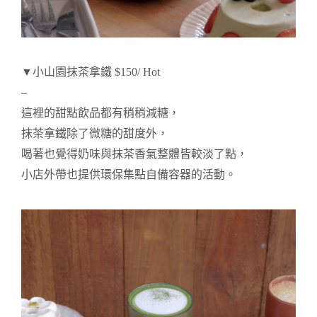
▼小山園抹茶拿鐵 $150/ Hot
–
這裡的甜點飲品都有稍稍減糖，
抹茶拿鐵除了微糖的甜度外，
喝著也
覺得奶味與抹茶香氣整體皆較淡了點，
小店
外帶
也提供環保集點自備容器的活動。