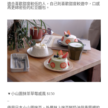
適合喜歡甜度較低的人，自己則喜歡甜度較適中，口感
再更綿密些的紅豆麵包。
▼小山園抹茶草莓戚風 $150
–
使用日本
小山園抹茶，外層
抹上
抹茶鮮奶油與
季節裡的