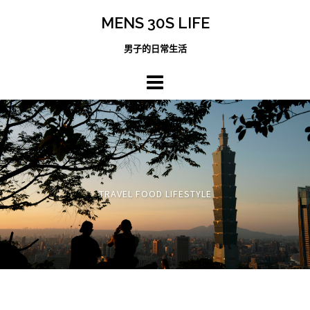
跳
MENS 30S LIFE
至
主
男子的日常生活
內
容
區
TRAVEL FOOD LIFESTYLE