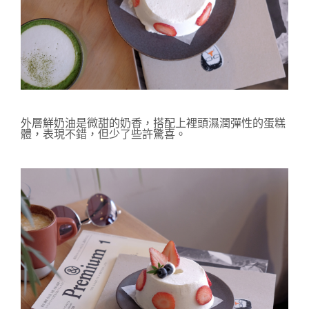
外層鮮奶油是微甜的奶香
，搭配上裡頭濕潤彈性的蛋糕
體，表現不錯，但少了些許驚喜。