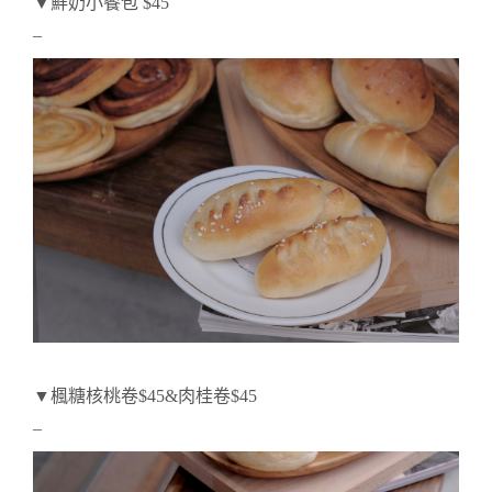
▼鮮奶小餐包 $45
–
▼楓糖核桃卷$45&肉桂卷$45
–