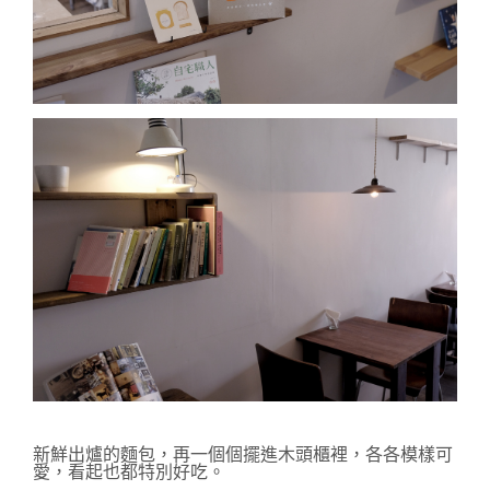
新鮮出爐的麵包，再一個個擺進木頭櫃裡，各各模樣可
愛，看起也都特別好吃。