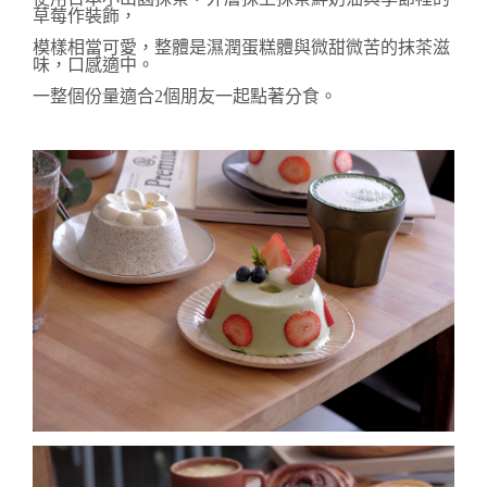
草莓作裝飾，
模樣相當可愛，整體是濕潤蛋糕體與微甜微苦的抹茶滋
味，口感適中。
一整個份量
適合2個朋友一起點著分食。