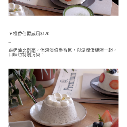
▼橙香伯爵戚風$120
–
雖奶油比例高，但
淡淡伯爵香氣，與濕潤蛋糕體一起，
口味也特別清爽。