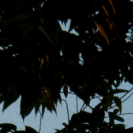
跳
MENS 30S LIFE
至
主
男子的日常生活
內
容
區