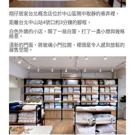
翔仔居家台北概念店位於中山區鬧中取靜的巷弄裡，
距離台北中山站4號口約3分鐘的腳程，
白色外牆的小店，開了一扇白窗，打了一盞小燈與幾株
綠意，
清新的門面，將玻璃小門拉開，裡頭是令人感到放鬆的
展售空間。