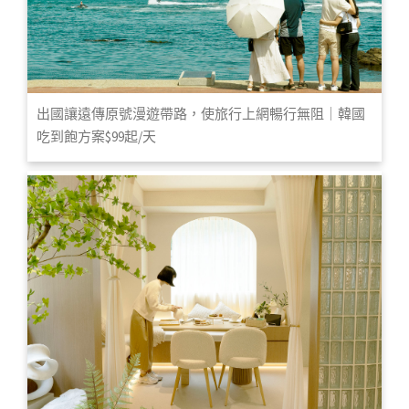
出國讓遠傳原號漫遊帶路，使旅行上網暢行無阻｜韓國
吃到飽方案$99起/天