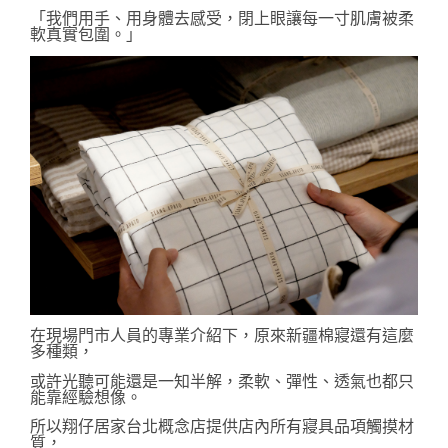
「我們用手、用身體去感受，閉上眼讓每一寸肌膚被柔
軟真實包圍。」
在現場門市人員的專業介紹下，原來新疆棉寢還有這麼
多種類，
或許光聽可能還是一知半解，柔軟、彈性、透氣也都只
能靠經驗想像。
所以翔仔居家台北概念店提供店內所有寢具品項觸摸材
質，