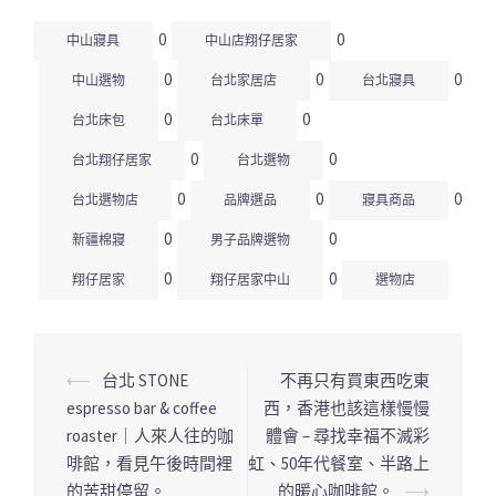
0
0
中山寢具
中山店翔仔居家
0
0
0
中山選物
台北家居店
台北寢具
0
0
台北床包
台北床單
0
0
台北翔仔居家
台北選物
0
0
0
台北選物店
品牌選品
寢具商品
0
0
新疆棉寢
男子品牌選物
0
0
翔仔居家
翔仔居家中山
選物店
⟵
台北 STONE
不再只有買東西吃東
文
espresso bar & coffee
西，香港也該這樣慢慢
章
roaster｜人來人往的咖
體會 – 尋找幸福不滅彩
導
啡館，看見午後時間裡
虹、50年代餐室、半路上
覽
的苦甜停留。
的暖心咖啡館。
⟶