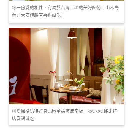
每一份愛的相伴，有屬於台灣土地的美好記憶｜山木島
台北大安旗艦店喜餅試吃｜
可愛風格彷彿置身北歐童話滿滿幸福｜koti koti 邱比特
店喜餅試吃