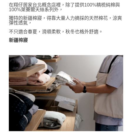
在翔仔居家台北概念店裡，除了
提供
100%精梳純棉與
100%萊賽爾天絲系列外，
獨特的新疆棉寢，得靠大量人力摘採的天然棉花，
涼爽
彈性透氣，
不只適合春夏，滑順柔軟，秋冬也格外舒適。
新疆棉寢