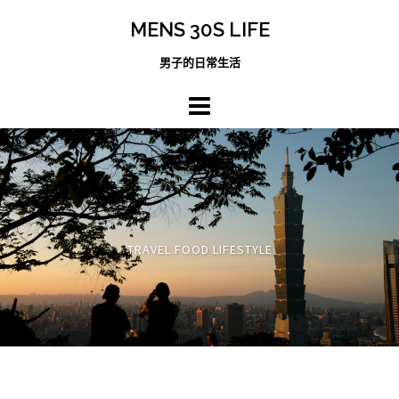
跳
MENS 30S LIFE
至
主
男子的日常生活
內
容
區
TRAVEL FOOD LIFESTYLE