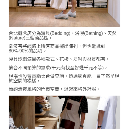
台北概念店分為寢具(Bedding)、浴寢(Bathing)、天然
(Nature)三個商品區，
雖沒有將網路上所有商品擺出陳列，但也能逛到
80%-90%的品項。
寢具玲瑯滿目各種款式、花樣、尺吋與材質都有，
適合不同預算的需求(千元有找至好幾千元不等)，
現場也設置電腦桌台做查詢，透過網頁能一目了然呈現
於空間的模樣，
簡約清爽風格的門市空間，逛起來格外舒服。