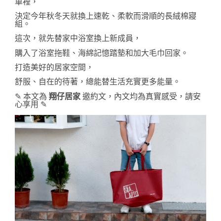
車裡，
決定今年秋冬天就換上速乾、柔軟而滑順的長絨棉寢
組。
這次，就先替家中浴室換上新成員，
購入了浴室拖鞋、海綿記憶踏墊和加大毛巾回家。
打造美好的居家空間，
舒服、自在的待著，
總能替生活充實更多能量。
✎ 本文為 
翔仔居家 
邀約文，內文均為真實感受，請安
心享用 ✎