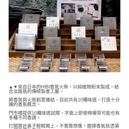
▲▼來自日本的HIBI香氛火柴，以純植物粉末製成，結
合淡路島的傳統製香工藝，
將香氛與火柴創意連結，目前共有10種味道，打造十分
鐘的香氣概念。
門市裡提供10種味道試聞，字面上即使檸檬草可能也有
多種不同香調，
打開靠近鼻子輕輕聞上，不需靠想像，
選擇香氣就憑第