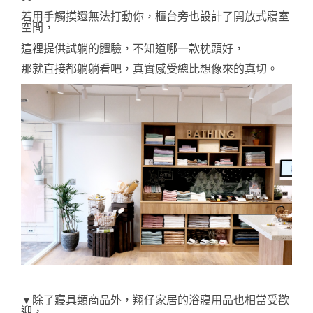
若用手觸摸還無法打動你，
櫃台旁也設計了開放式寢室
空間，
這裡提供試躺的體驗，不知道哪一款枕頭好，
那就直接都躺躺看吧，真實感受總比想像來的真切。
▼除了寢具類商品外，翔仔家居的浴寢用品也相當受歡
迎，