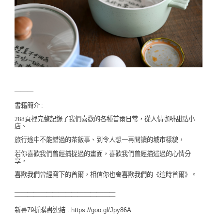
———
書籍簡介 :
288頁裡完整記錄了我們喜歡的各種首爾日常，
從人情咖啡甜點小
店、
旅行途中不能錯過的茶飯事、到令人想一再閱讀的城市樣貌，
若你喜歡我們曾經捕捉過的畫面，喜歡我們曾經描述過的心情分
享，
喜歡我們曾經寫下的首爾，相信你也會喜歡我們的《這時首爾》。
＿＿＿＿＿＿＿＿＿＿＿＿＿＿＿＿
￣￣￣￣￣￣￣￣￣￣￣￣￣￣￣￣
新書79折購書連結 :
https://goo.gl/Jpy86A