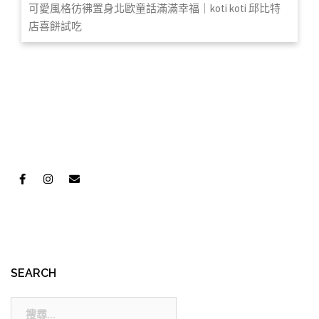
可愛風格彷彿置身北歐童話滿滿幸福｜koti koti 邱比特
店喜餅試吃
SEARCH
搜