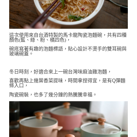
這次使用來自台酒特製的馬卡龍陶瓷泡麵碗，共有四種
顏色(藍、綠、粉、橘四色)，
碗底寫著有趣的泡麵標語，貼心設計不燙手的雙耳碗與
玻璃碗蓋。
冬日時刻，好適合來上一碗台灣味麻油雞泡麵，
喜歡再點上幾葉香菜提味，時間拿捏得宜，是有
Q彈麵
條入口，
陶瓷碗裝，也多了幾分鐘的熱騰騰幸福。