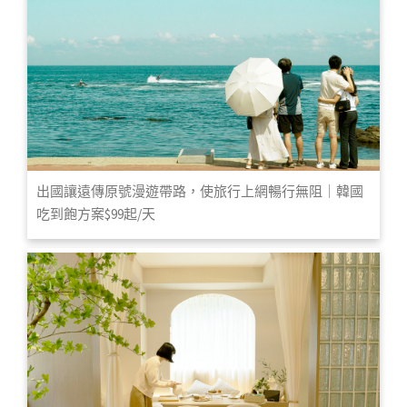
出國讓遠傳原號漫遊帶路，使旅行上網暢行無阻｜韓國
吃到飽方案$99起/天