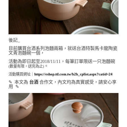
後記_
目前購買台酒系列泡麵兩箱，就送台酒特製馬卡龍陶瓷
文青泡麵碗一個，
活動為即日起至2018/11/11，每筆訂單限送一只泡麵碗
。
(數量有限，送完為止)
活動購買網址｜
https://eshop.ttl.com.tw/b2b_cplist.aspx?catid=24
✎  本文為
 台酒 
合作
文，內文均為真實感受，請安心享
用  ✎ 