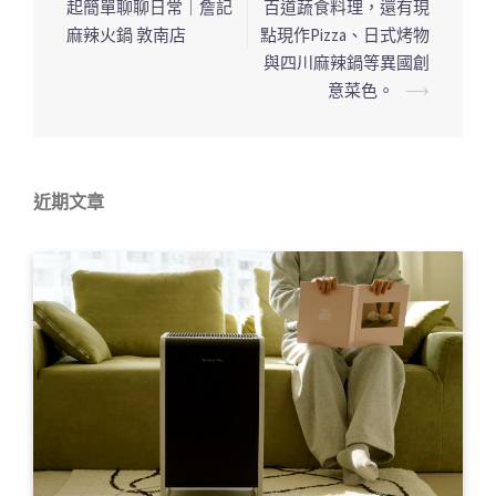
起簡單聊聊日常｜詹記
百道蔬食料理，還有現
章
麻辣火鍋 敦南店
點現作Pizza、日式烤物
導
與四川麻辣鍋等異國創
覽
意菜色。
⟶
列
近期文章