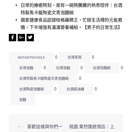
日常的療癒時刻，是有一碗熱騰騰的熟悉陪伴｜台酒
特製馬卡龍陶瓷文青泡麵碗
國家健康食品認證桂格雞精王，忙碌生活裡的元氣救
贖，下半場我有滿滿營養補給。【男子的日常生活】
0
0
INSTANTNOODLE
台灣宵夜
0
0
0
台灣泡麵
台酒泡麵
台酒泡麵碗
0
台酒特製馬卡龍陶瓷文青泡麵碗
0
0
台酒陶瓷泡麵碗
台酒麻油雞
泡麵
⟵
喜歡這樣與你們一
桃園 果然匯統領店｜上
文