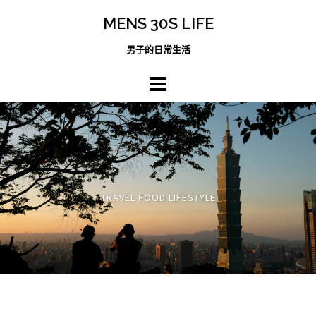
跳
MENS 30S LIFE
至
主
男子的日常生活
內
容
區
TRAVEL FOOD LIFESTYLE