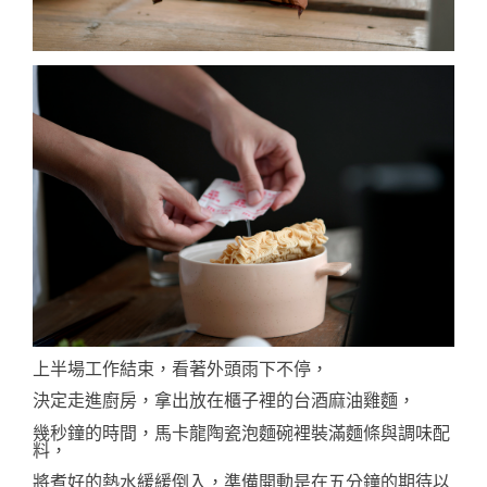
上半場工作結束，看著外頭雨下不停，
決定走進廚房，拿出放在櫃子裡的台酒麻油雞麵，
幾秒鐘的時間，馬卡龍陶瓷泡麵碗裡裝滿麵條與調味配
料，
將煮好的熱水緩緩倒入，準備開動是在五分鐘的期待以