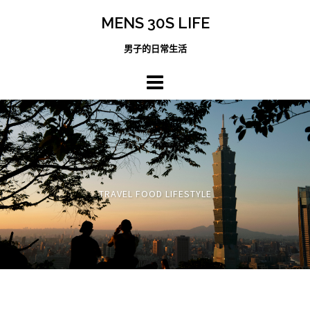
跳
MENS 30S LIFE
至
主
男子的日常生活
內
容
區
TRAVEL FOOD LIFESTYLE