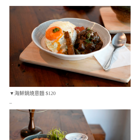
▼海鮮鍋燒意麵 $120
–