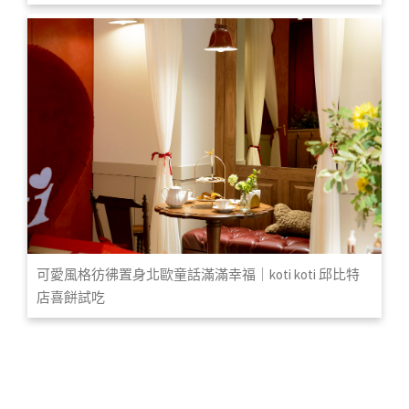
可愛風格彷彿置身北歐童話滿滿幸福｜koti koti 邱比特
店喜餅試吃