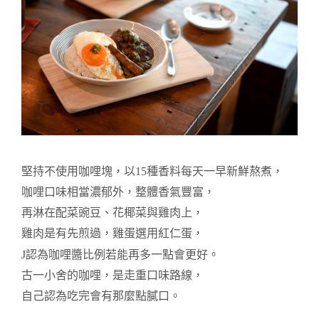
堅持不使用咖哩塊，以15種香料每天一早新鮮熬煮，
咖哩口味相當濃郁外，
整體香氣豐富，
再淋在配菜
豌豆、花椰菜與雞肉上，
雞肉是有先煎過，雞蛋選用紅仁蛋，
J認為咖哩
醬比例若能再多一點會更好。
古一小舍的咖哩，
是走重口味路線，
自己認為吃完會有那麼點膩口。