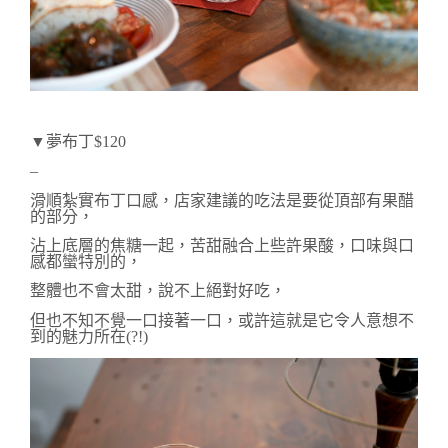
▼夢布丁$120 
–
滑順紮實布丁口感，店家建議的吃法是要從頂部有果醋
的部分，
沾上底層的焦糖一起，苦甜融合上些許果酸，口味與口
感都蠻特別的，
整體也不會太甜，說不上絕對好吃，
但也不知不覺一口接著一口，或許這就是它令人意想不
到的魅力所在(?!)