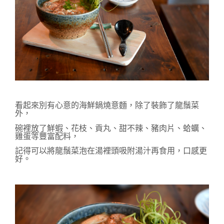
看起來別有心意的海鮮鍋燒意麵，除了裝飾了龍鬚菜
外，
碗裡放了鮮
蝦、花枝、貢丸、甜不辣、豬肉片、蛤蠣、
雞蛋等豐富配料，
記得可以將龍鬚菜泡在湯裡頭吸附湯汁再食用，口感更
好。