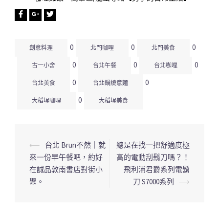
0
0
0
創意料理
北門咖哩
北門美食
0
0
0
古一小舍
台北午餐
台北咖哩
0
0
台北美食
台北鍋燒意麵
0
大稻埕咖哩
大稻埕美食
⟵
台北 Brun不然｜就
總是在找一把舒適度極
文
來一份早午餐吧，約好
高的電動刮鬍刀嗎？！
章
在誠品敦南書店對街小
｜飛利浦君爵系列電鬍
導
聚。
刀 S7000系列
⟶
覽
列