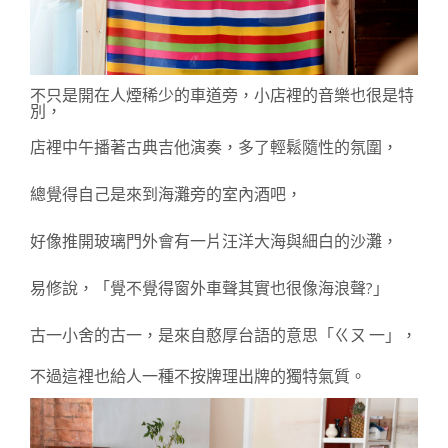
不只是開在人煙稀少的車道旁，
小店裡的音樂也很是特
別，
店裡中午播著古典吉他演奏，多了輕鬆隨性的氛圍，
總覺得自己是來到海灘旁的室內酒吧，
好像推開玻璃門外會有一片汪洋大海與細白的沙灘，
易修說，「覺不覺得窗外車聲其實也很像海浪聲?」
古一小舍的古一，是來自憨厚台語的意思「ㄍㄡ 一」，
不過這裡也給人一種不按牌理出牌的獨特氣質。