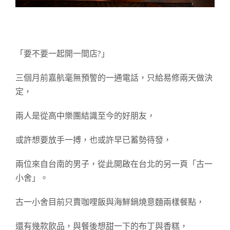
「要不要一起開一間店?」
三個月前嘉航毫無預警的一通電話，只給
易修兩天做決
定，
兩人是從高中樂團結識至今的好朋友，
或許想要放手一搏，也或許早已蓄勢待發，
兩位來自台南的男子，
從此開啟在台北的另一頁「古一
小舍」。
古一小舍
目前只賣咖哩飯與海鮮鍋燒意麵兩樣餐點，
還有
幾款飲品，與餐後想甜一下的布丁與香糕，