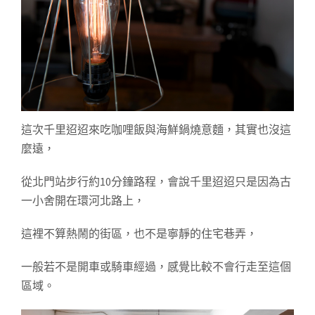
這次千里迢迢來吃咖哩飯與海鮮鍋燒意麵，其實也沒這
麼遠，
從北門站步行約10分鐘路程，會說千里迢迢只是因為古
一小舍開在環河北路上，
這裡不算熱鬧的街區，也不是寧靜的住宅巷弄，
一般若不是開車或騎車經過，感覺比較不會行走至這個
區域。 