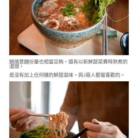
鍋燒意麵份量也相當足夠，還有以新鮮蔬菜費時熬煮的
湯頭，
是沒有加上任何糖的鮮甜滋味，與J兩人都蠻喜歡的。