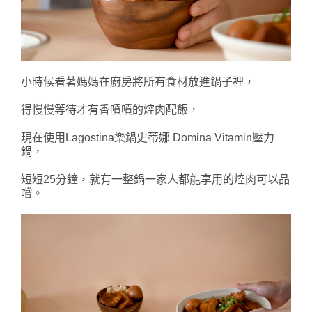
小時候看著媽媽在廚房將所有食材放進鍋子裡，
得慢慢等待才有香噴噴的焢肉配飯，
現在使用Lagostina樂鍋史蒂娜 Domina Vitamin壓力
鍋，
短短25分鐘，就有一整鍋一家人都能享用的焢肉可以品
嚐。