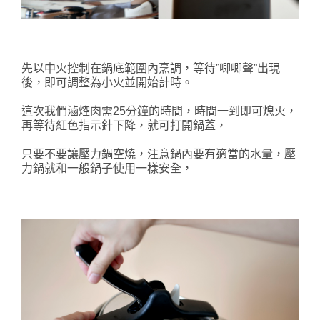
先以中火控制在鍋底範圍內烹調，等待”唧唧聲”出現
後，即可調整為小火並開始計時。
這次我們滷焢肉需25分鐘的時間，時間一到即可熄火，
再等待紅色指示針下降，就可打開鍋蓋，
只要不要讓壓力鍋空燒，注意鍋內要有適當的水量，壓
力鍋就和一般鍋子使用一樣安全，