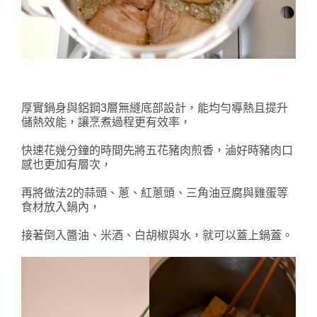
厚實鍋身與鋁鋼3層無縫底部設計，能均勻導熱且提升
儲熱效能，讓烹煮過程更有效率，
快速花幾分鐘的時間先將五花豬肉煎香，滷好時豬肉口
感也更加有層次，
再將做法2的蒜頭、蔥、紅蔥頭、三角油豆腐與雞蛋等
食材放入鍋內，
接著倒入醬油、米酒、白胡椒與水，就可以蓋上鍋蓋。