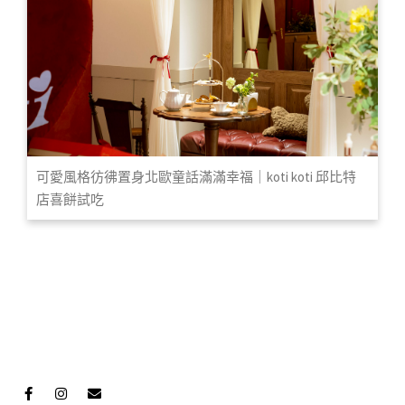
可愛風格彷彿置身北歐童話滿滿幸福｜koti koti 邱比特
店喜餅試吃