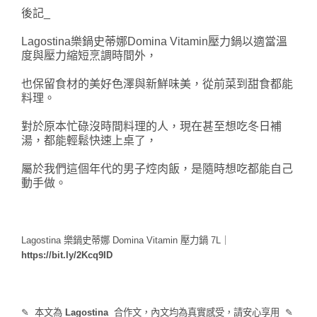
後記_
Lagostina樂鍋史蒂娜Domina Vitamin壓力鍋以適當溫
度與壓力縮短烹調時間外，
也保留食材的美好色澤與
新鮮味美，
從前菜到甜食都能
料理。
對於原本忙碌沒時間料理的人，現在甚至想吃冬日補
湯，都能輕鬆快速上桌了，
屬於我們這個年代的男子焢肉飯，是隨時想吃都能自己
動手做。
Lagostina 樂鍋史蒂娜 Domina Vitamin 壓力鍋 7L｜
https://bit.ly/2Kcq9ID
✎  本文為 
Lagostina 
 合作
文，內文均為真實感受，請安心享用  ✎