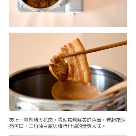
夾上一整塊豬五花肉，帶點焦糖鮮美的色澤，看起來油
亮可口，三角油豆腐與雞蛋也滷的清爽入味。