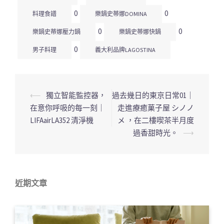
0
0
料理食譜
樂鍋史蒂娜DOMINA
0
0
樂鍋史蒂娜壓力鍋
樂鍋史蒂娜快鍋
0
男子料理
義大利品牌LAGOSTINA
⟵
獨立智能監控器，
過去幾日的東京日常01｜
文
在意你呼吸的每一刻｜
走進療癒菓子屋 シノノ
章
LIFAairLA352 清淨機
メ ，在二樓喫茶半月度
導
過香甜時光。
⟶
覽
列
近期文章