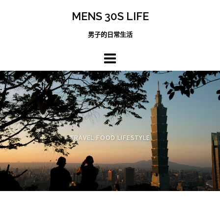
跳
MENS 30S LIFE
至
主
男子的日常生活
內
容
區
TRAVEL FOOD LIFESTYLE