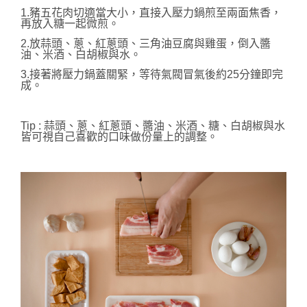
1.豬五花肉切適當大小，直接入壓力鍋煎至兩面焦香，
再放入糖一起微煎。
2.放蒜頭、蔥、紅蔥頭、三角油豆腐與雞蛋，倒入醬
油、米酒、白胡椒與水。
3.接著將壓力鍋蓋關緊，等待氣閥冒氣後約25分鐘即完
成。
Tip : 蒜頭、蔥、紅蔥頭、醬油、米酒、糖、白胡椒與水
皆可視自己喜歡的口味做份量上的調整。