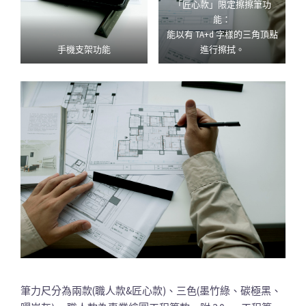
「匠心款」限定擦擦筆功
能：
能以有 TA+d 字樣的三角頂點
手機支架功能
進行擦拭。
筆力尺分為兩款(職人款&匠心款)、三色(墨竹綠、碳極黑、