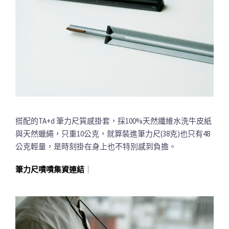
搭配的TA+d 筆力尺質感掛套，採100%天然纖維水洗牛皮紙
與天然蠟繩，只重10公克，就算裝進筆力尺(38克)也只有48
公克輕量，是時刻掛在身上也不特別感到負擔。
筆力尺嘖嘖集資連結
｜