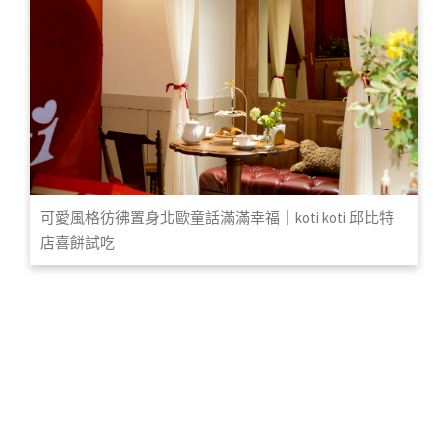
可愛風格彷彿置身北歐童話滿滿幸福｜koti koti 邱比特
店喜餅試吃