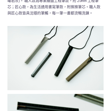
曜岩灰)。 職人款為專業繪圖工程筆款，附 2.0mm 工程筆
芯；匠心款，為生活通用書寫筆款，附擦擦筆芯。職人款
與匠心款皆具沈穩的筆觸，每一筆一畫都流暢洗鍊。