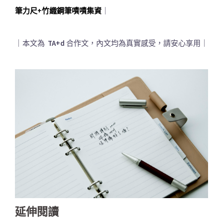
筆力尺+竹織鋼筆嘖嘖集資
｜
｜本文為
TA+d
合作文，內文均為真實感受，請安心享用｜
延伸閱讀