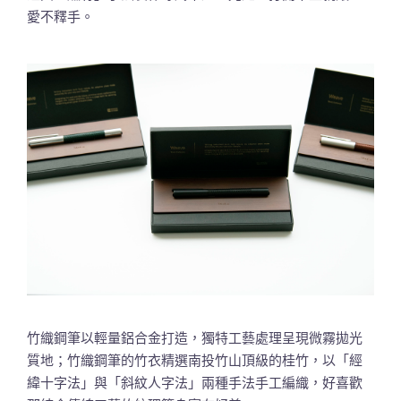
愛不釋手。
竹織鋼筆以輕量鋁合金打造，獨特工藝處理呈現微霧拋光
質地；竹織鋼筆的竹衣精選南投竹山頂級的桂竹，以「經
緯十字法」與「斜紋人字法」兩種手法手工編織，好喜歡