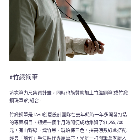
#竹織鋼筆
這次筆力尺集資計畫，同時也能贊助加上竹織鋼筆(或竹織
鋼珠筆)的組合。
竹織鋼筆是TA+d創夏設計團隊在去年耗時一年多開發打造
的專案項目，短短一個半月時間便成功集資了$1,255,700
元，有山野綠、燻竹黑、琥珀棕三色，採高磅數紙盒搭配
經典「燻竹」手法製作專屬筆座，光是一打開筆盒就讓人