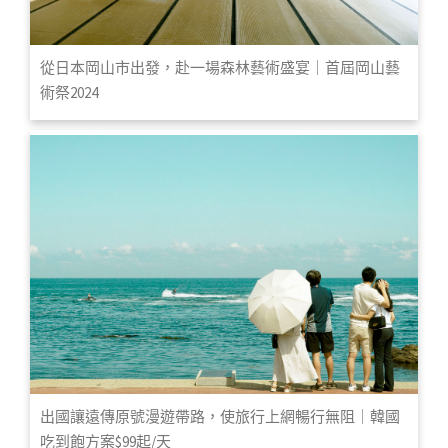
從日本岡山市出發，赴一場森林藝術盛宴｜首屆岡山藝
術祭2024
出國讓遠傳原號漫遊帶路，使旅行上網暢行無阻｜韓國
吃到飽方案$99起/天