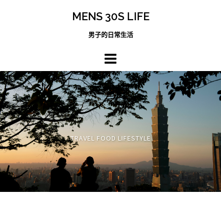
跳
MENS 30S LIFE
至
主
男子的日常生活
內
容
區
TRAVEL FOOD LIFESTYLE