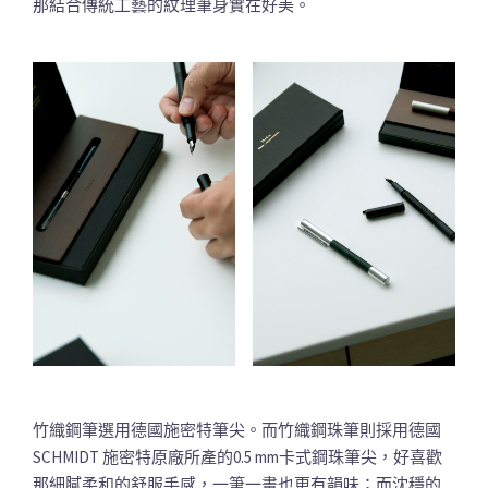
那結合傳統工藝的紋理筆身實在好美。
竹織鋼筆選用德國施密特筆尖。而竹織鋼珠筆則採用德國
SCHMIDT 施密特原廠所產的0.5 mm卡式鋼珠筆尖，好喜歡
那細膩柔和的舒服手感，一筆一畫也更有韻味；而沈穩的