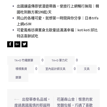
出國讓遠傳原號漫遊帶路，使旅行上網暢行無阻｜韓
國吃到飽方案$99起/天
岡山的各種可愛，就想第一時間與你分享｜日本trifa
上網eSIM
可愛風格彷彿置身北歐童話滿滿幸福｜koti koti 邱比
特店喜餅試吃
0
0
TA+D 竹織鋼筆
TA+D 筆力尺
0
0
0
嘖嘖集資
室內設計師文具
文具
鋼筆
⟵
出發華泰名品城，
花蓮森山舍｜愜意的家
文
度過異國風情的耶誕時
常麵包餐，巧遇了喜歡