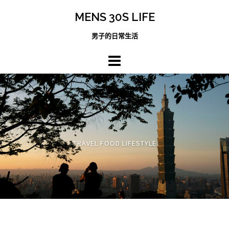
跳
MENS 30S LIFE
至
主
男子的日常生活
內
容
區
TRAVEL FOOD LIFESTYLE