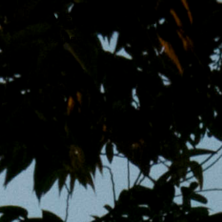
跳
MENS 30S LIFE
至
主
男子的日常生活
內
容
區