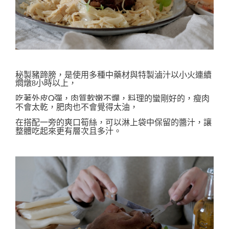
豬蹄膀，是
秘製
使用多種中藥材與特製滷汁以小火連續
燜燉8小時以上，
吃著外皮Q彈，肉質軟嫩不爛，料理的蠻剛好的，瘦肉
不會太乾，肥肉也不會覺得太油，
在搭配一旁的爽口筍絲，可以
淋上袋中保留的醬汁，讓
整體吃起來更有層次且多汁。