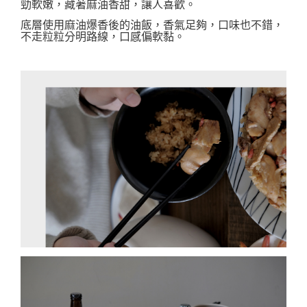
勁軟嫩，藏著
麻油香甜，讓人喜歡。
底層使用麻油爆香後的油飯，香氣足夠，
口味也不錯，
不走粒粒分明路線，
口感偏軟黏。