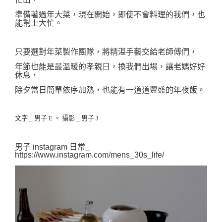
準備著過年大菜，
現在開始，即使不會料理的我們，也
能幫上大忙。
只要選對
年菜製作團隊，
將精湛手藝交給老師傅們，
年節也能是最溫暖的孝親日，
換我們出場，
讓老媽好好
休息，
除夕當日簡單
依序加熱，
也能有一道道豐盛的年夜飯。
文字 _ 男子 E 。 攝影 _ 男
子 J
男子 instagram 日常_ 
https://www.instagram.com/mens_30s_life/