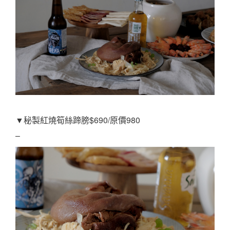
蹄膀$690/原價980
▼秘製紅燒筍絲
–