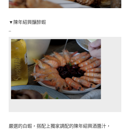
▼陳年紹興釀醉蝦
–
嚴選的白蝦，搭配上
獨家調配的陳年紹興酒醬汁，