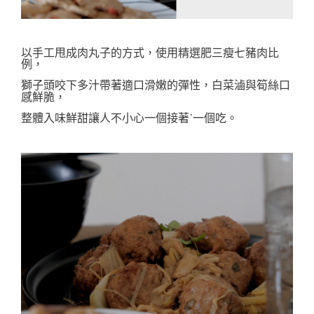
以手工甩成肉丸子的方式，使用
精選肥三瘦七豬肉比
例，
白菜滷與筍絲口
獅子頭咬下多汁帶著適口滑嫩的彈性，
感鮮脆，
整體入味鮮甜讓人不小心一個接著˙一個吃。