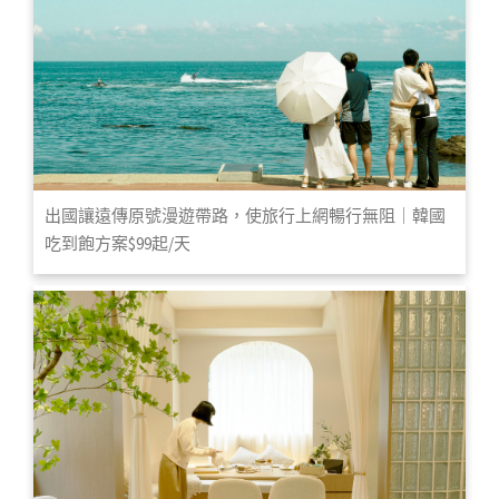
出國讓遠傳原號漫遊帶路，使旅行上網暢行無阻｜韓國
吃到飽方案$99起/天