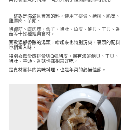
一整鍋是滿滿且豐富的料，
使用了
排骨、豬腳、脆筍、
雞腿肉、芋頭、
豬蹄筋、螺肉塊、
栗子、豬肚、魚皮、鮑貝、干貝、香
菇等十幾種經典食材，
喜歡濃郁香醇的湯頭，嚐起來也特別清爽，裏頭的配料
也相當入味，
特別喜歡
滑嫩排骨與Q彈豬皮，還有
海鮮鮑貝、干貝、
豬肚、芋頭、香菇也都相當好吃，
是真材實料的美味料理，也是年菜的必備佳餚。