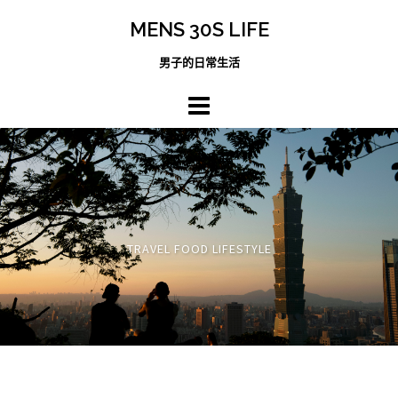
跳
MENS 30S LIFE
至
主
男子的日常生活
內
容
區
TRAVEL FOOD LIFESTYLE