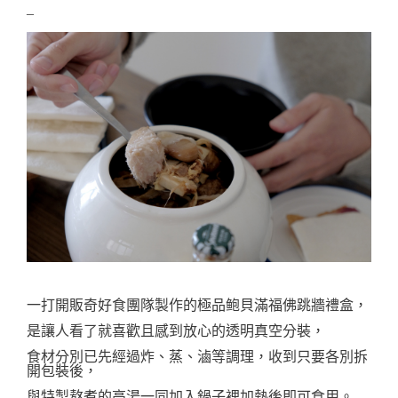
–
一打開
販
奇好食團隊製作的
極品鲍貝滿福佛跳牆禮盒，
是讓人看了就喜歡且感到放心的透明真空分裝，
食材分別已先經過炸、蒸、滷等調理，收到只要各
別拆
開包裝後，
與特製熬煮的高湯一同加入鍋子裡加熱後即可食用。