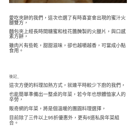
愛吃夾餅的我們，這次也選了有時喜宴會出現的蜜汁火
腿雙方，
麵包夾上經長時間糖蜜和桂花醬醃製的火腿片，與口感
素方餅，
甜甜滋味，卻也
越嚼越香，可當成小點
雖肉片有些乾，
食用。
後記_
這次方便的料理加熱方式，就連平時較少下廚的我們，
也能簡單準備出一整桌的年菜，若今年也想體恤家人的
辛勞，
販奇網的年菜，將是個
溫暖的團圓料理
選擇，
目前除了三件以上95折優惠外，更有6道私房年菜組
合。