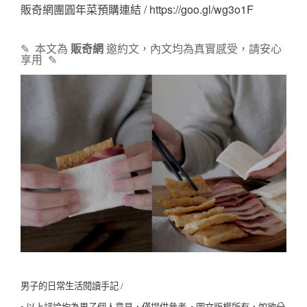
販奇網團圓年菜預購連結 / 
https://goo.gl/wg3o1F
✎  本文為 
販奇網 
邀約文，內文均為真實感受，請安心
享用  ✎
男子的日常生活閱讀手記 /
•
•