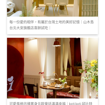
每一份愛的相伴，有屬於台灣土地的美好記憶｜山木島
台北大安旗艦店喜餅試吃｜
可愛風格彷彿置身北歐童話滿滿幸福｜koti koti 邱比特