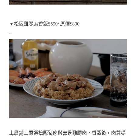
▼松阪雞腿麻香飯$590/ 原價$890
–
上層鋪上嚴選松阪豬肉與去骨雞腿肉，香蒸後，
肉質嚼