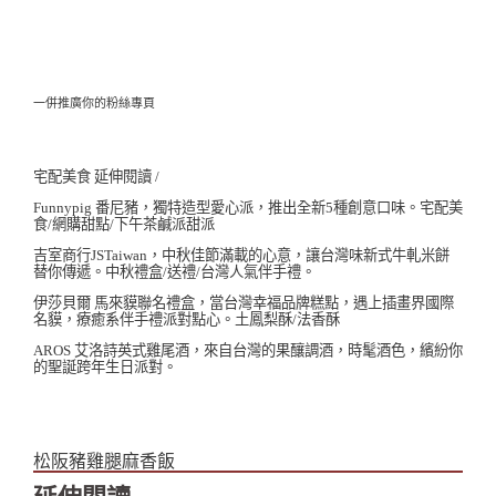
一併推廣你的粉絲專頁
宅配美食 延伸閱讀 /
Funnypig 番尼豬，獨特造型愛心派，推出全新5種創意口味。宅配美
食/網購甜點/下午茶鹹派甜派
吉室商行JSTaiwan，中秋佳節滿載的心意，讓台灣味新式牛軋米餅
替你傳遞。中秋禮盒/送禮/台灣人氣伴手禮。
伊莎貝爾 馬來貘聯名禮盒，當台灣幸福品牌糕點，遇上插畫界國際
名貘，療癒系伴手禮派對點心。土鳳梨酥/法香酥
AROS 艾洛詩英式雞尾酒，來自台灣的果釀調酒，時髦酒色，繽紛你
的聖誕跨年生日派對。
松阪豬雞腿麻香飯