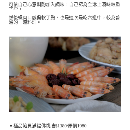
可依自己心意斟酌加入調味，
自己認為全淋上酒味較重
了些，
然後
蝦肉口感偏軟了點，也是這次是吃六道中，較為
普
通的一道料理。
▼極品鲍貝滿福佛跳牆$1380/原價1980