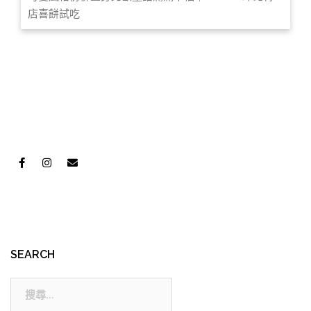
店喜餅試吃
SEARCH
搜
尋: