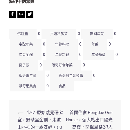
延伸閱讀
0
0
0
佛跳牆
六道私房菜
團圓年菜
0
0
0
宅配年菜
年節料理
年菜
0
0
0
年菜宅配
年菜料理
年菜預購
0
0
獅子頭
販奇好食年菜
0
0
販奇網年菜
販奇網年菜預購
0
販奇網美食
食品
⟵
少少-原始感覺研究
首爾住宿 Hongdae One
文
室，野茶室企劃，走進
House，弘大站出口陽光
章
山林裡的一處安靜。siu
高樓，簡單風格2-7人