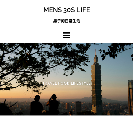
跳
MENS 30S LIFE
至
主
男子的日常生活
內
容
區
TRAVEL FOOD LIFESTYLE