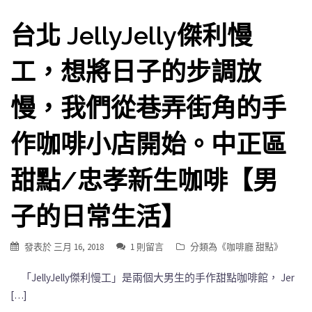
台北 JellyJelly傑利慢
工，想將日子的步調放
慢，我們從巷弄街角的手
作咖啡小店開始。中正區
甜點/忠孝新生咖啡【男
子的日常生活】
發表於
三月 16, 2018
1 則留言
分類為《
咖啡廳 甜點
》
「JellyJelly傑利慢工」是兩個大男生的手作甜點咖啡館， Jer
[…]