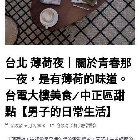
台北 薄荷夜｜關於青春那
一夜，是有薄荷的味道。
台電大樓美食/中正區甜
點【男子的日常生活】
發表於
五月 2, 2018
分類為《
咖啡廳 甜點
》
「薄荷夜，這裡像是早期年代的電影場景，寫著店主曾經歷的