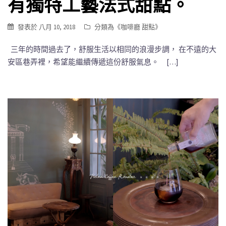
有獨特工藝法式甜點。
發表於
八月 10, 2018
分類為《
咖啡廳 甜點
》
三年的時間過去了，舒服生活以相同的浪漫步調， 在不遠的大
安區巷弄裡，希望能繼續傳遞這份舒服氣息。 […]