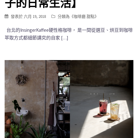
子的日常生活】
發表於
六月 19, 2018
分類為《
咖啡廳 甜點
》
台北的InsingerKaffee硬性格咖啡， 是一間從選豆、烘豆到咖啡
萃取方式都細節講究的自家 […]