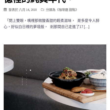
發表於
八月 14, 2018
分類為《
咖啡廳 甜點
》
「閉上雙眼，嘴裡那微酸香甜的輕柔滋味， 是多麼令人醉
心，好似白日裡的夢境般， 剎那間自己走進了17 […]