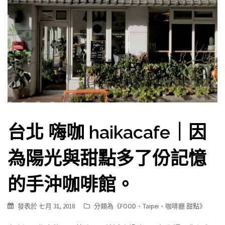
台北 嗨咖 haikacafe｜因
為陽光與甜點多了份記憶
的手沖咖啡館。
發表於
七月 31, 2018
分類為《
FOOD
、
Taipei
、
咖啡廳 甜點
》