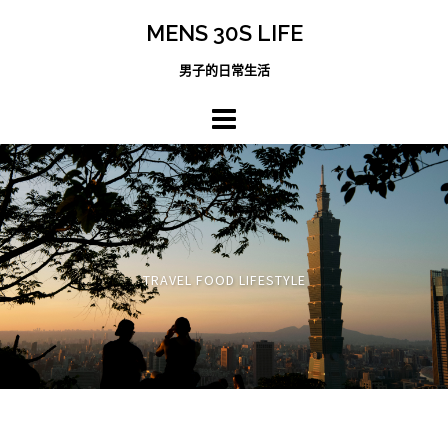
跳
MENS 30S LIFE
至
主
男子的日常生活
內
容
區
TRAVEL FOOD LIFESTYLE