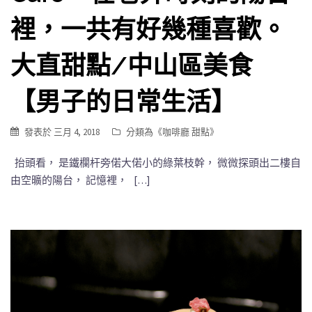
裡，一共有好幾種喜歡。
大直甜點/中山區美食
【男子的日常生活】
發表於
三月 4, 2018
分類為《
咖啡廳 甜點
》
抬頭看， 是鐵欄杆旁偌大偌小的綠葉枝幹， 微微探頭出二樓自
由空曠的陽台， 記憶裡， […]