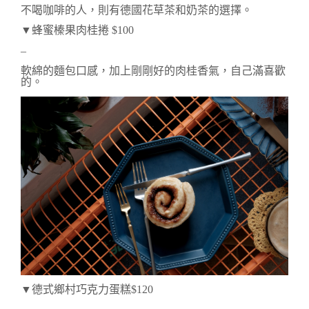
不喝咖啡的人，則有德國花草茶和奶茶的選擇。
▼蜂蜜榛果肉桂捲 $100
–
軟綿的麵包口感，加上剛剛好的肉桂香氣，自己滿喜歡
的。
▼德式鄉村巧克力蛋糕$120