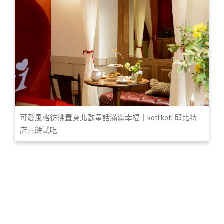
可愛風格彷彿置身北歐童話滿滿幸福｜koti koti 邱比特
店喜餅試吃