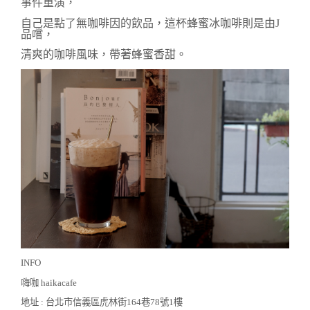
事件重演，
自己是點了無咖啡因的飲品，這杯蜂蜜冰咖啡則是由J
品嚐，
清爽的咖啡風味，帶著蜂蜜香甜。
INFO
嗨咖 haikacafe
地址 : 台北市信義區虎林街164巷78號1樓