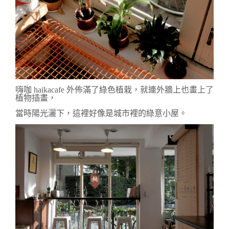
嗨咖 haikacafe 外佈滿了綠色植栽，就連外牆上也畫上了
植物插畫，
當時陽光灑下，這裡好像是城市裡的綠意小屋。