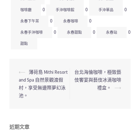
0
0
0
咖啡廳
手沖咖啡館
手沖單品
0
0
永春下午茶
永春咖啡
0
0
0
永春手沖咖啡
永春甜點
永春站
甜點
⟵
薄荷島 Mithi Resort
台北海倫咖啡，極致藝
文
and Spa 自然景觀渡假
伎饗宴與藝伎冰滴咖啡
章
村，享受無邊際夢幻泳
禮盒。
⟶
導
池。
覽
列
近期文章