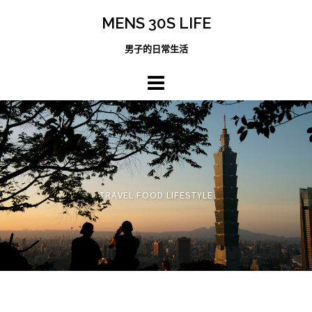
跳
MENS 30S LIFE
至
主
男子的日常生活
內
容
區
TRAVEL FOOD LIFESTYLE