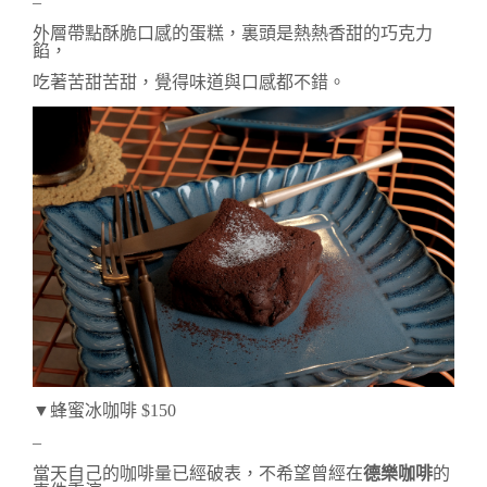
–
外層帶點酥脆口感的蛋糕，裏頭是
熱熱香甜的巧克力
餡，
吃著苦甜苦甜，覺得味道與口感都不錯。
▼蜂蜜冰咖啡 $150
–
當天自己的咖啡量已經破表，不希望曾經在
德樂咖啡
的