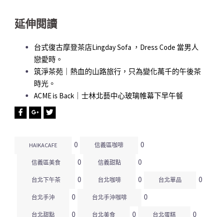
延伸閱讀
台式復古摩登茶店Lingday Sofa ，Dress Code 當男人
戀愛時。
筑淨茶苑｜熱血的山路旅行，只為變化萬千的午後茶
時光。
ACME is Back｜士林北藝中心玻璃帷幕下早午餐
0
0
HAIKACAFE
信義區咖啡
0
0
信義區美食
信義甜點
0
0
0
台北下午茶
台北咖啡
台北單品
0
0
台北手沖
台北手沖咖啡
0
0
0
台北甜點
台北美食
台北蛋糕