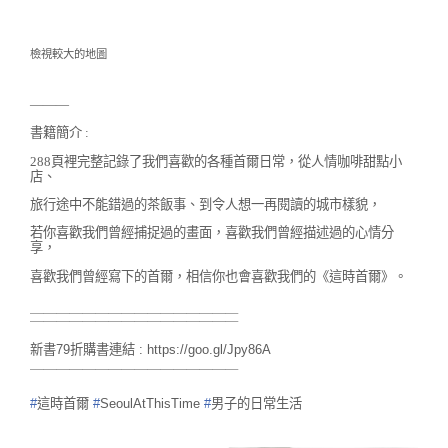
檢視較大的地圖
———
書籍簡介 :
288頁裡完整記錄了我們喜歡的各種首爾日常，
從人情咖啡甜點小
店、
旅行途中不能錯過的茶飯事、到令人想一再閱讀的城市樣貌，
若你喜歡我們曾經捕捉過的畫面，喜歡我們曾經描述過的心情分
享，
喜歡我們曾經寫下的首爾，相信你也會喜歡我們的《這時首爾》。
＿＿＿＿＿＿＿＿＿＿＿＿＿＿＿＿
￣￣￣￣￣￣￣￣￣￣￣￣￣￣￣￣
新書79折購書連結 :
https://goo.gl/Jpy86A
￣￣￣￣￣￣￣￣￣￣￣￣￣￣￣￣
#
這時首爾
#
SeoulAtThisTime
#
男子的日常生活