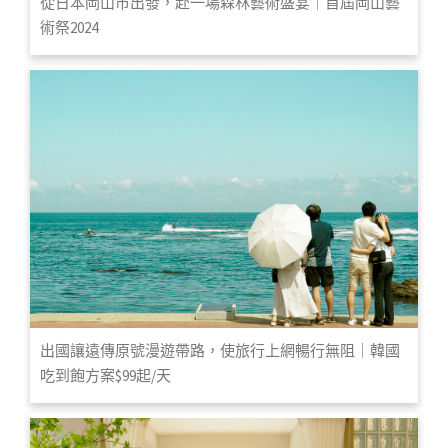
從日本岡山市出發，赴一場森林藝術盛宴｜首屆岡山藝
術祭2024
出國讓遠傳原號漫遊帶路，使旅行上網暢行無阻｜韓國
吃到飽方案$99起/天