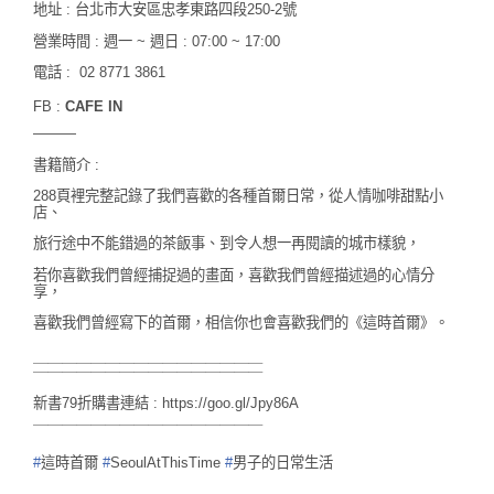
地址 : 台北市大安區忠孝東路四段250-2號
營業時間 : 週一 ~ 週日 : 07:00 ~ 17:00
電話 : 02 8771 3861
FB :
CAFE IN
———
書籍簡介 :
288頁裡完整記錄了我們喜歡的各種首爾日常，
從人情咖啡甜點小
店、
旅行途中不能錯過的茶飯事、到令人想一再閱讀的城市樣貌，
若你喜歡我們曾經捕捉過的畫面，喜歡我們曾經描述過的心情分
享，
喜歡我們曾經寫下的首爾，相信你也會喜歡我們的《這時首爾》。
＿＿＿＿＿＿＿＿＿＿＿＿＿＿＿＿
￣￣￣￣￣￣￣￣￣￣￣￣￣￣￣￣
新書79折購書連結 :
https://goo.gl/Jpy86A
￣￣￣￣￣￣￣￣￣￣￣￣￣￣￣￣
#
這時首爾
#
SeoulAtThisTime
#
男子的日常生活