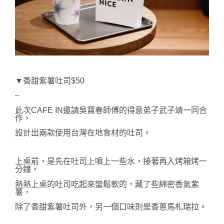
▼香甜紫薯吐司$50
–
此次CAFE IN邀請吳寶春師傅的得意弟子武子靖一同合
作，
設計出兩款使用台灣在地食材的吐司。
上桌前，是先在吐司
上噴上一些水，接著再入烤箱烤一
分鐘，
熱熱上桌的吐司吃起來蠻鬆軟的，藏了些綿密香氣
紫
薯
，
除了香甜紫薯吐司外，另一個口味
則
是香蔥馬札瑞拉。