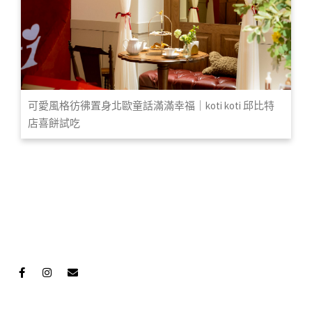
可愛風格彷彿置身北歐童話滿滿幸福｜koti koti 邱比特
店喜餅試吃