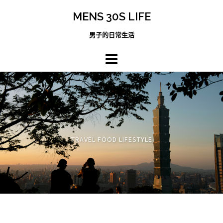
跳
MENS 30S LIFE
至
主
男子的日常生活
內
容
區
TRAVEL FOOD LIFESTYLE