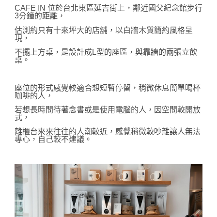
CAFE IN 位於台北東區延吉街上，鄰近國父紀念館步行
3分鐘的距離，
估測約只有十來坪大的店舖，以白牆木質簡約風格呈
現，
不擺上方桌，是設計成L型的座區，與靠牆的兩張立飲
桌。
座位的形式感覺較適合想短暫停留，稍微休息簡單喝杯
咖啡的人，
若想長時間待著念書或是使用電腦的人，因空間較開放
式，
離櫃台來來往往的人潮較近，感覺稍微較吵雜讓人無法
專心，自己較不建議。