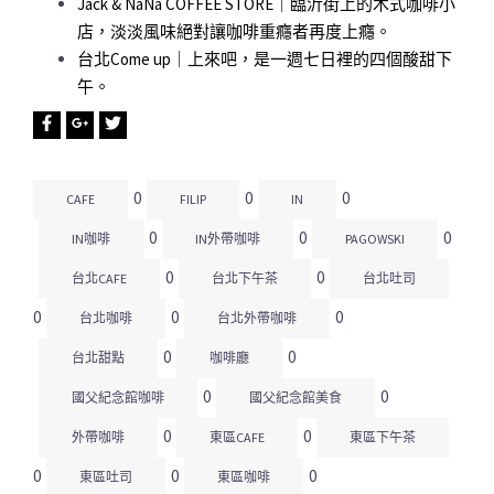
Jack & NaNa COFFEE STORE｜臨沂街上的木式咖啡小
店，淡淡風味絕對讓咖啡重癮者再度上癮。
台北Come up｜上來吧，是一週七日裡的四個酸甜下
午。
0
0
0
CAFE
FILIP
IN
0
0
0
IN咖啡
IN外帶咖啡
PAGOWSKI
0
0
台北CAFE
台北下午茶
台北吐司
0
0
0
台北咖啡
台北外帶咖啡
0
0
台北甜點
咖啡廳
0
0
國父紀念館咖啡
國父紀念館美食
0
0
外帶咖啡
東區CAFE
東區下午茶
0
0
0
東區吐司
東區咖啡