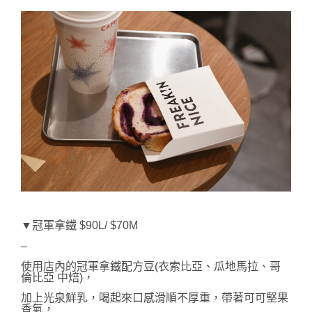
▼冠軍拿鐵 $90L/ $70M
–
使用店內的冠軍拿鐵配方豆(衣索比亞、瓜地馬拉、哥
倫比亞 中焙)，
加上光泉鮮乳，喝起來口感滑順不厚重，帶著可可堅果
香氣，