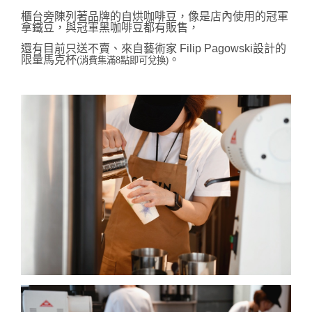
櫃台旁陳列著品牌的自烘咖啡豆，像是店內使用的冠軍
拿鐵豆，與冠軍黑咖啡豆都有販售，
還有目前只送不賣、來自藝術家 Filip Pagowski設計的
限量馬克杯
。
(消費集滿8點即可兌換)