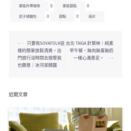
0
0
東區外帶咖啡
東區甜點
0
0
武子靖麵包
甜點
設計
⟵
只要有SOVAFOLK這
台北 TAIGA 針葉林｜純素
文
樣的簡單放鬆清爽，出
早午餐，無肉無蛋無奶
章
門旅行沒時間去按摩我
一樣心滿意足。
⟶
導
也願意｜冰河潔顏露
覽
列
近期文章