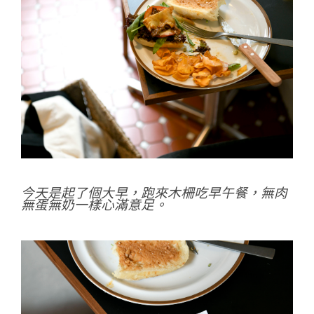
今天是
起了個大早，跑來木柵吃早午餐，無肉
無蛋無奶一樣心滿意足。