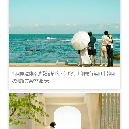
出國讓遠傳原號漫遊帶路，使旅行上網暢行無阻｜韓國
吃到飽方案$99起/天