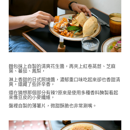
麵包抹上自製的清爽花生醬，再夾上
紅卷萵苣、芝麻
葉、蕃茄、鳳梨，
淋上香甜的日式照燒醬，濃郁重口味吃起來卻
也香甜清
爽，還
藏了些許辛香，
還在猜想那個部分有辣?原來是使用多種香料醃製看起
來像豆皮的小麥纖維，
盤裡
自製的薄薯片，微甜酥脆也非常涮嘴。