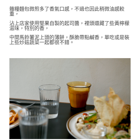
雜糧麵包微煎多了
香氣口感
，不過也因此稍微油感較
重，
沾上店家使用堅果自製的起司醬，裡頭還藏了
些黃檸檬
滋味
，特別的
香，
中間馬鈴薯泥上頭的薄餅，酥脆帶點鹹香，單吃或是裝
上些炒菇蔬菜一起都很不錯。