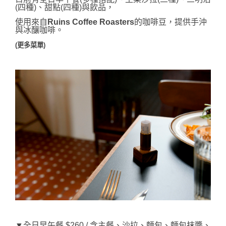
(四種)、甜點(四種)與飲品，
使用來自
Ruins Coffee Roasters
的咖啡豆，提供手沖
與冰釀咖啡。
(更多菜單)
▼全日早午餐 $260 / 含主餐、沙拉、麵包、麵包抹醬、