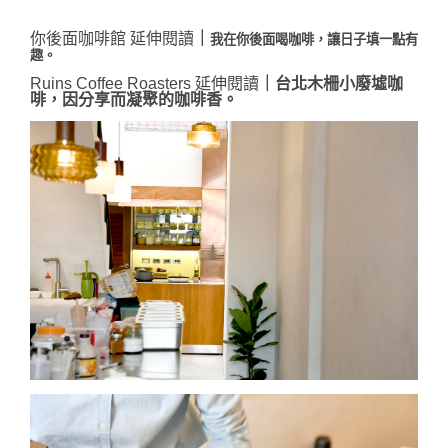
你後面咖啡館 延伸閱讀
｜
我在你後面喝咖
啡，讓日子填一點有
趣。
Ruins Coffee Roasters 延伸閱讀
｜
台北木柵小廢墟咖
啡，因分享而凝聚的咖啡香。