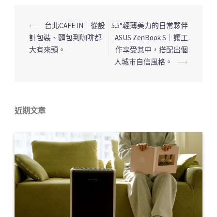
⟵
台北CAFE IN｜從設
5.5°輕薄美力的日常夥伴
文
計包裝、麵包到咖啡都
ASUS ZenBook S｜讓工
章
大有來頭。
作享受其中，搭配出個
導
人城市自信風格。
⟶
覽
列
近期文章