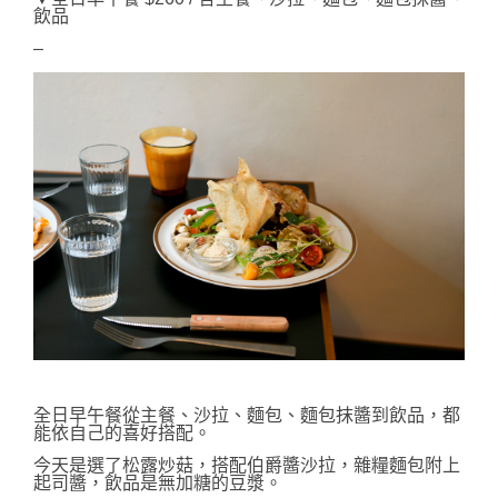
飲品
–
全日早午餐從
主餐、沙拉、麵包、麵包抹醬到飲品，都
能依自己的喜好搭配。
今天是選了
松露炒菇，搭配
伯爵醬沙拉，雜糧麵包附上
起司醬，飲品是無加糖的豆漿。