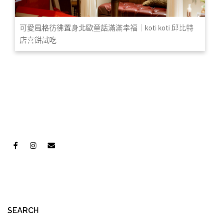
可愛風格彷彿置身北歐童話滿滿幸福｜koti koti 邱比特
店喜餅試吃
SEARCH