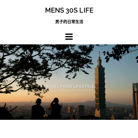
跳
MENS 30S LIFE
至
主
男子的日常生活
內
容
區
TRAVEL FOOD LIFESTYLE