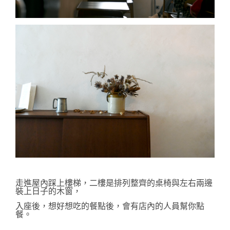
走進屋內踩上樓梯，二樓是排列整齊的桌椅與左右兩邊
裝上日子的木窗，
入座後，想好想吃的餐點後，會有店內的人員幫你點
餐。