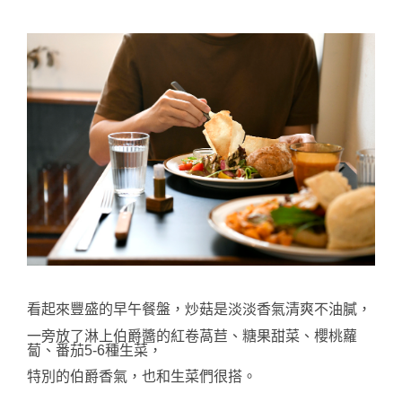
看起來豐盛的早午餐盤
，炒菇是淡淡香氣清爽不油膩，
一旁放了
淋上伯爵醬的
紅卷萵苣、糖果甜菜、櫻桃蘿
蔔、
番茄
5-6種生菜，
特別的伯爵香氣，也和生菜們很搭。