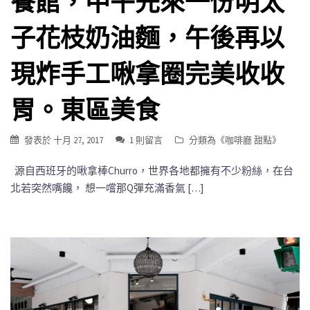
餐館，中午先來一份明太
子花枝奶油麵，午後再以
現炸手工啾拿圈完美收收
胃。東區美食
發表於
十月 27, 2017
1 則留言
分類為《
咖啡廳 甜點
》
源自西班牙的啾拿棒Churro，世界各地都擁有不少粉絲，在台
北若突然嘴饞， 想一嚐那Q彈充滿香氣 […]