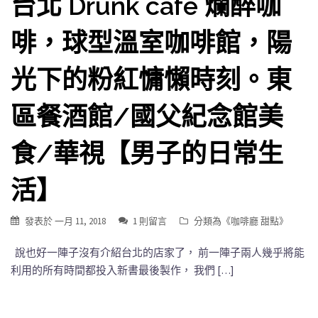
台北 Drunk cafe 爛醉咖
啡，球型溫室咖啡館，陽
光下的粉紅慵懶時刻。東
區餐酒館/國父紀念館美
食/華視【男子的日常生
活】
發表於
一月 11, 2018
1 則留言
分類為《
咖啡廳 甜點
》
說也好一陣子沒有介紹台北的店家了， 前一陣子兩人幾乎將能
利用的所有時間都投入新書最後製作， 我們 […]