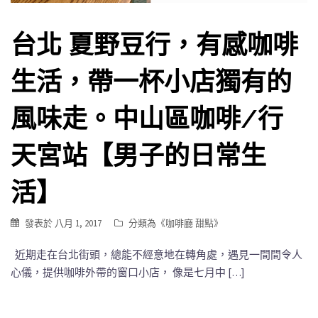
台北 夏野豆行，有感咖啡
生活，帶一杯小店獨有的
風味走。中山區咖啡/行
天宮站【男子的日常生
活】
發表於
八月 1, 2017
分類為《
咖啡廳 甜點
》
近期走在台北街頭，總能不經意地在轉角處，遇見一間間令人
心儀，提供咖啡外帶的窗口小店， 像是七月中 […]