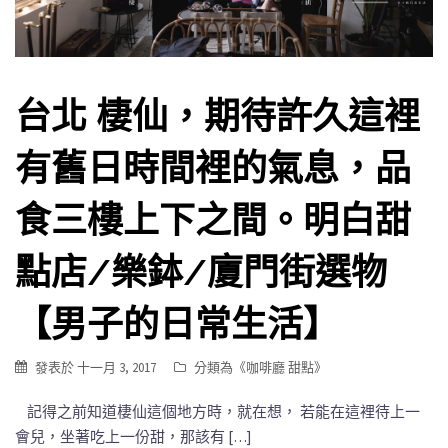
台北 棲仙，期待許久這裡
有舊日時間裡的氣息，品
食三樓上下之間。明白甜
點店/樂鉢/廈門街選物
【男子的日常生活】
發表於
十一月 3, 2017
分類為《
咖啡廳 甜點
》
記得之前知道棲仙這個地方時，就在想， 若能在這裡待上一
會兒，坐著吃上一份甜，那該有 […]