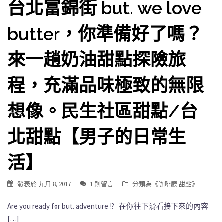
台北富錦街 but. we love
butter，你準備好了嗎？
來一趟奶油甜點探險旅
程，充滿品味極致的無限
想像。民生社區甜點/台
北甜點【男子的日常生
活】
發表於
九月 8, 2017
1 則留言
分類為《
咖啡廳 甜點
》
Are you ready for but. adventure !? 在你往下滑看接下來的內容
[…]