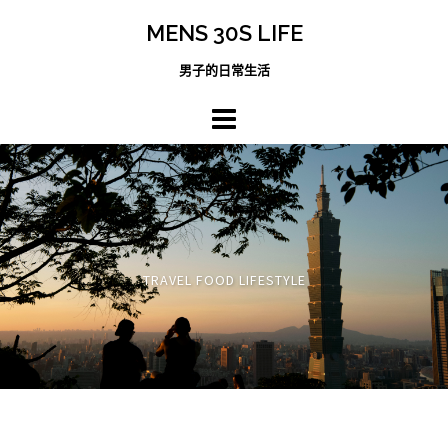
跳
MENS 30S LIFE
至
主
男子的日常生活
內
容
區
TRAVEL FOOD LIFESTYLE