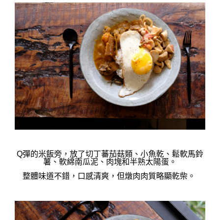
Q彈的米飯旁，放了
切丁蕃茄
菇類、小魚乾、鬆軟馬鈴
薯、軟綿南瓜泥、肉塊和半熟太陽蛋。
整體味道不錯，
口感清爽，但
燉肉肉質略顯乾柴。 