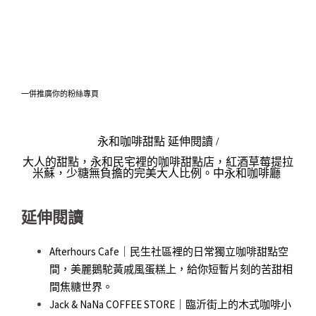
一併推廣你的粉絲專頁
永和咖啡甜點 延伸閱讀 /
大人的甜點，永和民宅裡的咖啡甜點店，紅酒草莓提拉
米蘇，少糖無負擔的完美大人比例。中永和咖啡廳
延伸閱讀
Afterhours Cafe｜民生社區裡的日常獨立咖啡甜點空
間，美麗鵝駝黃戚風蛋糕上，給你短暫片刻的苦甜相
間焦糖世界。
Jack & NaNa COFFEE STORE｜臨沂街上的木式咖啡小