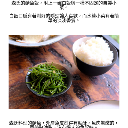
森氏的鲭魚飯，附上一碗白飯與一樣不固定的自製小
菜。
白飯口感有著剛好的嚼勁讓人喜歡，而水蓮小菜有著簡
單的淡淡香氣。
森氏料理的
鲭魚，
外層魚皮煎得有點酥，魚肉蠻嫩的，
再帶點油脂，沒有惱人的魚腥味。