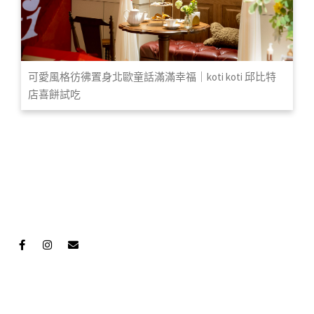
可愛風格彷彿置身北歐童話滿滿幸福｜koti koti 邱比特
店喜餅試吃