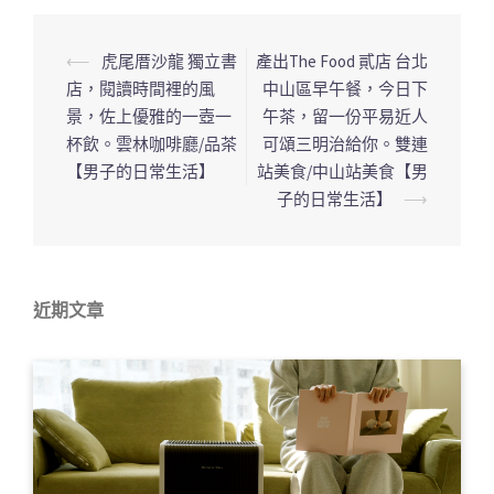
⟵
虎尾厝沙龍 獨立書
產出The Food 貳店 台北
文
店，閱讀時間裡的風
中山區早午餐，今日下
章
景，佐上優雅的一壺一
午茶，留一份平易近人
導
杯飲。雲林咖啡廳/品茶
可頌三明治給你。雙連
覽
【男子的日常生活】
站美食/中山站美食【男
列
子的日常生活】
⟶
近期文章