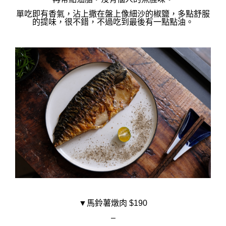
單吃即有香氣，沾上撒在盤上像細沙的椒鹽，多點舒服
的提味，很不錯，不過吃到最後有一點點油。
▼馬鈴薯燉肉 $190
–