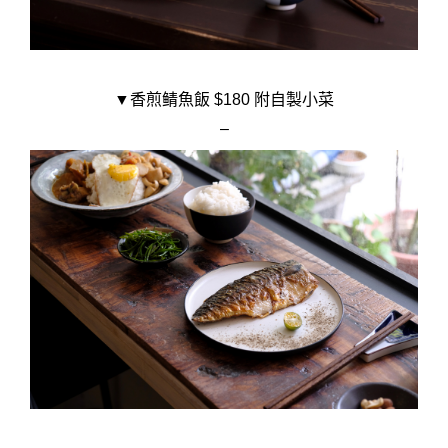
▼香煎鲭魚飯 $180 附自製小菜
–