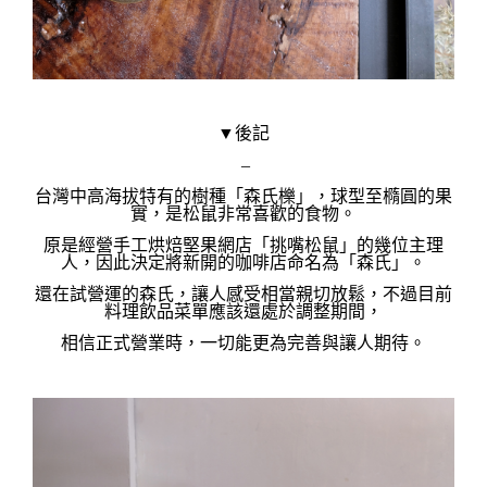
▼後記
–
台灣中高海拔特有的樹種「森氏櫟」，球型至
橢圓的果
實，是松鼠非常喜歡的食物。
原是經營手工烘焙堅果網店「
挑嘴松鼠
」的幾位主理
人，因此決定將新開的咖啡店命名為「森氏」。
還在試營運的森氏，讓人感受相當親切放鬆，不過目前
料理飲品菜單應該還處於調整期間，
相信正式營業時，一切能更為完善與讓人期待。