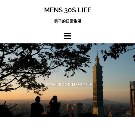
跳
MENS 30S LIFE
至
主
男子的日常生活
內
容
區
TRAVEL FOOD LIFESTYLE