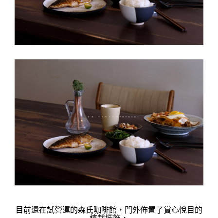
門外佈置了賞心悅目的
目前還在
試營運的森氏咖啡館，
植栽擺飾