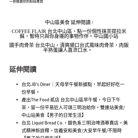
一併推廣你的粉絲專頁
中山區美食 延伸閱讀 /
COFFEE FLAIR 台北中山區，點一份個性抹茶提拉米
蘇，暫時只與你身邊的事物作伴。中山國小站
國手肉骨茶 台北中山，清爽順口台式風味肉骨茶，肉飯
半熟蛋讓人直流口水。
延伸閱讀
台北JB’s Diner｜天母早午餐新據點，早起好好吃一
份早餐。
產出The Food 貳店 台北中山區早午餐，今日下午
茶，留一份平易近人可頌三明治給你。雙連站美食/
中山站美食【男子的日常生活】
台北 Liquid Bread Co.，銀色系三明治啤酒專賣店，美
式精神新詮釋。信義安和美食/大安早午餐/不限時