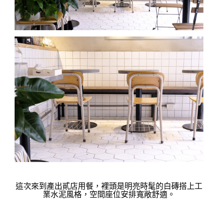
這次來到產出貳店用餐，
裡頭是明亮時髦的白磚搭上工
業水泥風格
，
空間座位安排寬敞舒適。