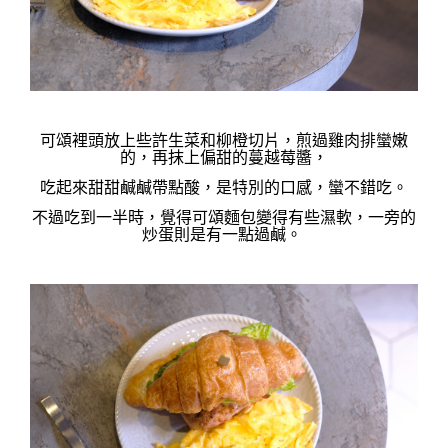
可頌裡頭放上些許生菜和柳橙切片，煎過雞肉排蠻嫩
的，再抹上偏甜的蔓越莓醬，
吃起來甜甜鹹鹹帶點酸，是特別的口感，蠻不錯吃。
不過吃到一半時，覺得可頌麵包變得有些濕軟，
一旁的
炒蛋則是有一點過鹹
。 