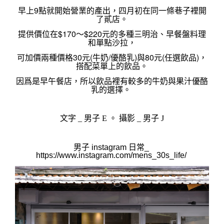
早上9點就開始營業的產出，四月初在同一條巷子裡開
了貳店。
提供價位在$170～$220元的多種三明治、早餐盤料理
和
單點沙拉，
可加價兩種價格30元(牛奶/優酪乳)與80元(任選飲品)，
搭配菜單上的飲品。
因爲是早午餐店，所以飲品裡有較多的牛奶與果汁優酪
乳的選擇。 
文字 _ 男子 E 。 攝影 _ 男
子 J
男子 instagram 日常_ 
https://www.instagram.com/mens_30s_life/