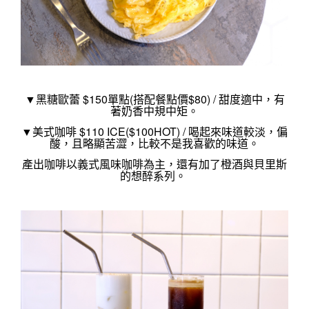
▼黑糖歐蕾 $150單點(搭配餐點價$80) / 
甜度適中，有
著奶香
中規中矩。
▼美式咖啡 $110 ICE(
$100HOT) / 
喝起來味道較淡，偏
酸，且略顯苦澀，比較不是我喜歡的味道。
產出咖啡以義式風味咖啡為主，還有加了橙酒與貝里斯
的想醉系列。 