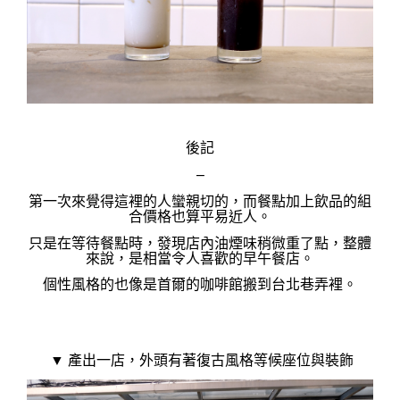
後記
–
第一次來覺得這裡的人蠻親切的，而餐點加上飲品的組
合價格也算
平易近人。
只是在等待餐點時，發現店內油煙味稍微重了點，整體
來說，是相當令人
喜歡的早午餐店。
個性風格的也
像
是首爾的咖啡館搬到台北巷弄裡。
▼ 產出一店，外頭有著復古風格等候座位與裝飾