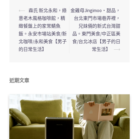
⟵
森氏 新北永和，綠
金雞母Jingimoo・甜品，
文
意老木風格咖啡館，精
台北東門市場巷弄裡，
章
緻餐盤上的家常鲭魚
兄妹倆的新式台灣甜
導
飯。永安市場站美食/新
品。東門美食/中正區美
覽
北咖啡/永和美食【男子
食/台北冰店【男子的日
列
的日常生活】
常生活】
⟶
近期文章