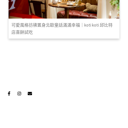
可愛風格彷彿置身北歐童話滿滿幸福｜koti koti 邱比特
店喜餅試吃