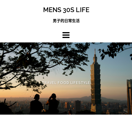
跳
MENS 30S LIFE
至
主
男子的日常生活
內
容
區
TRAVEL FOOD LIFESTYLE