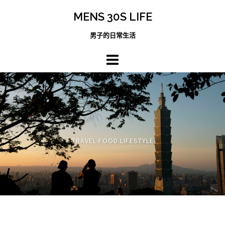
跳
MENS 30S LIFE
至
主
男子的日常生活
內
容
區
TRAVEL FOOD LIFESTYLE