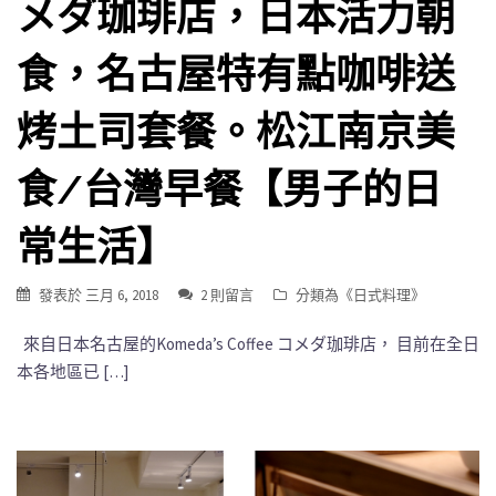
メダ珈琲店，日本活力朝
食，名古屋特有點咖啡送
烤土司套餐。松江南京美
食/台灣早餐【男子的日
常生活】
發表於
三月 6, 2018
2 則留言
分類為《
日式料理
》
來自日本名古屋的Komeda’s Coffee コメダ珈琲店， 目前在全日
本各地區已 […]