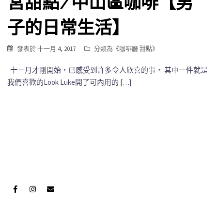
宮甜點/中山區咖啡【男
子的日常生活】
發表於
十一月 4, 2017
分類為《
咖啡廳 甜點
》
十一月才剛開始，已感受到許多令人欣喜的事， 其中一件就是
我們喜歡的Look Luke開了可內用的 […]