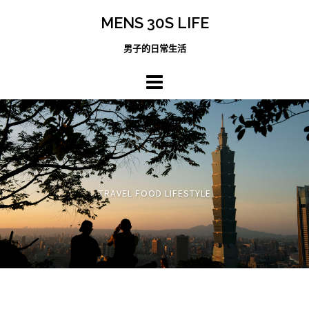
跳
MENS 30S LIFE
至
主
男子的日常生活
內
容
區
TRAVEL FOOD LIFESTYLE