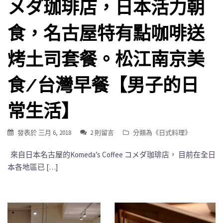
メダ珈琲店，日本活力朝
食，名古屋特有點咖啡送
烤土司套餐。松江南京美
食/台灣早餐【男子的日
常生活】
發表於
三月 6, 2018
2 則留言
分類為《
日式料理
》
來自日本名古屋的Komeda’s Coffee コメダ珈琲店， 目前在全日
本各地區已 […]