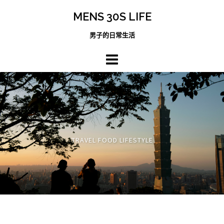
跳
MENS 30S LIFE
至
主
男子的日常生活
內
容
區
TRAVEL FOOD LIFESTYLE