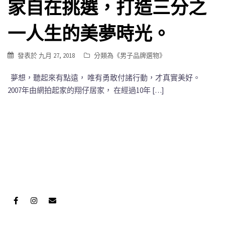
家自在挑選，打造三分之
一人生的美夢時光。
發表於
九月 27, 2018
分類為《
男子品牌選物
》
夢想，聽起來有點遠， 唯有勇敢付諸行動，才真實美好。
2007年由網拍起家的翔仔居家， 在經過10年 […]