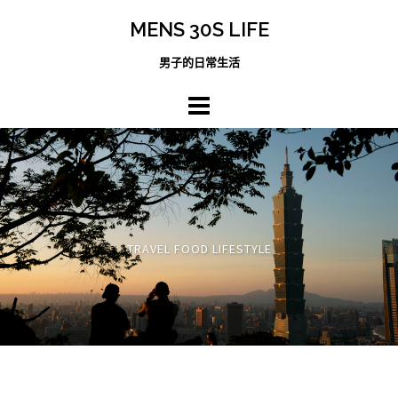
跳
MENS 30S LIFE
至
主
男子的日常生活
內
容
區
TRAVEL FOOD LIFESTYLE