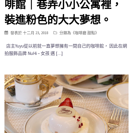
啡館｜巷弄小小公寓裡，
裝進粉色的大大夢想。
發表於
十二月 23, 2018
分類為《
咖啡廳 甜點
》
店主Yuyu從以前就一直夢想擁有一間自己的咖啡館， 因此在網
拍服飾品牌 NuHi – 女孩 邁 […]