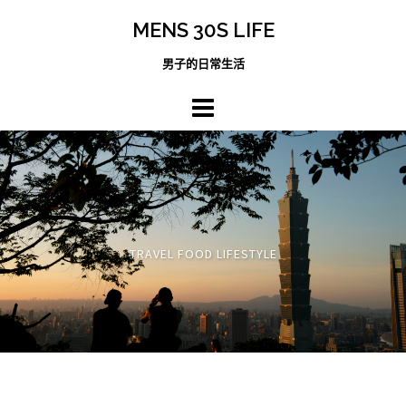
跳
MENS 30S LIFE
至
主
男子的日常生活
內
容
區
TRAVEL FOOD LIFESTYLE