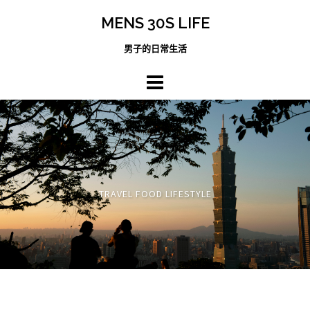
跳
MENS 30S LIFE
至
主
男子的日常生活
內
容
區
TRAVEL FOOD LIFESTYLE