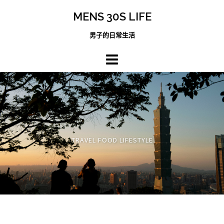
跳
MENS 30S LIFE
至
主
男子的日常生活
內
容
區
TRAVEL FOOD LIFESTYLE