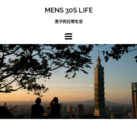
跳
MENS 30S LIFE
至
主
男子的日常生活
內
容
區
TRAVEL FOOD LIFESTYLE