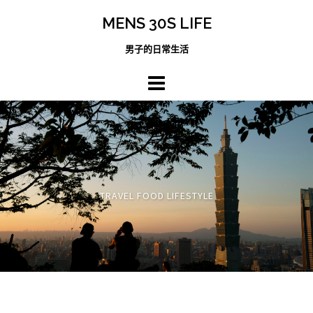
跳
MENS 30S LIFE
至
主
男子的日常生活
內
容
區
TRAVEL FOOD LIFESTYLE