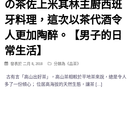
の茶佐上米其林主廚西班
牙料理，這次以茶代酒令
人更加陶醉。【男子的日
常生活】
發表於
二月 8, 2018
分類為《
品茶
》
古有言「高山出好茶」，高山茶相較於平地茶來說，總是令人
多了一份傾心； 位居高海拔的天然生態，讓茶 […]