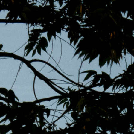
跳
MENS 30S LIFE
至
主
男子的日常生活
內
容
區