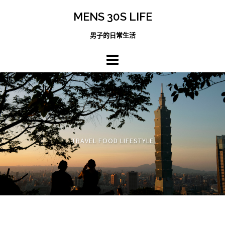
跳
MENS 30S LIFE
至
主
男子的日常生活
內
容
區
TRAVEL FOOD LIFESTYLE