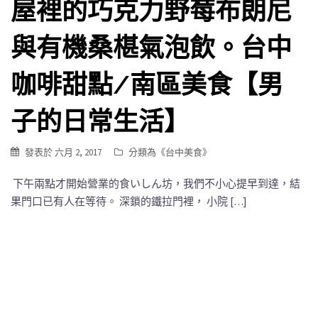
屋裡的巧克力野莓布朗尼
與有機桑椹氣泡飲。台中
咖啡甜點/南區美食【男
子的日常生活】
發表於
六月 2, 2017
分類為《
台中美食
》
下午兩點才開始營業的食いしん坊，我們不小心提早到達，結
果門口已有人在等待。 深鎖的鐵拉門裡， 小院 […]