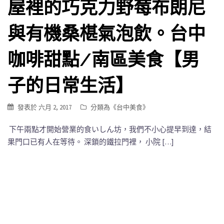
屋裡的巧克力野莓布朗尼
與有機桑椹氣泡飲。台中
咖啡甜點/南區美食【男
子的日常生活】
發表於
六月 2, 2017
分類為《
台中美食
》
下午兩點才開始營業的食いしん坊，我們不小心提早到達，結
果門口已有人在等待。 深鎖的鐵拉門裡， 小院 […]