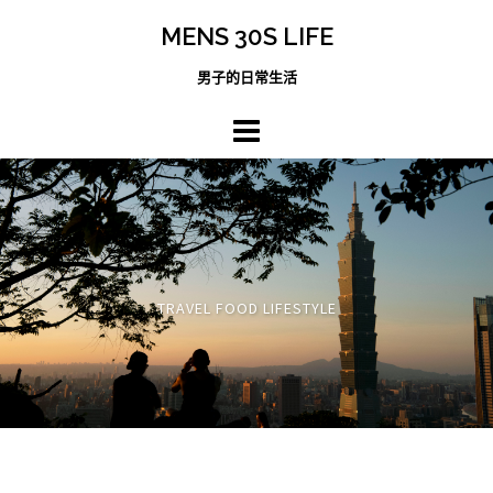
跳
MENS 30S LIFE
至
主
男子的日常生活
內
容
區
TRAVEL FOOD LIFESTYLE