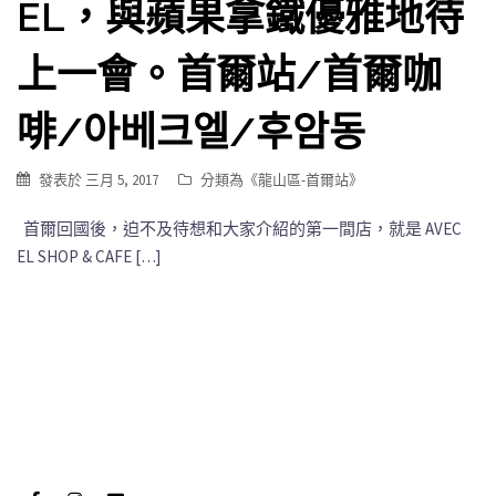
EL，與蘋果拿鐵優雅地待
上一會。首爾站/首爾咖
啡/아베크엘/후암동
發表於
三月 5, 2017
分類為《
龍山區-首爾站
》
首爾回國後，迫不及待想和大家介紹的第一間店，就是 AVEC
EL SHOP & CAFE […]