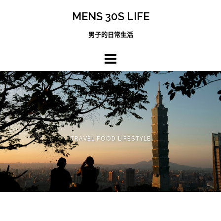
跳
MENS 30S LIFE
至
主
男子的日常生活
內
容
區
TRAVEL FOOD LIFESTYLE