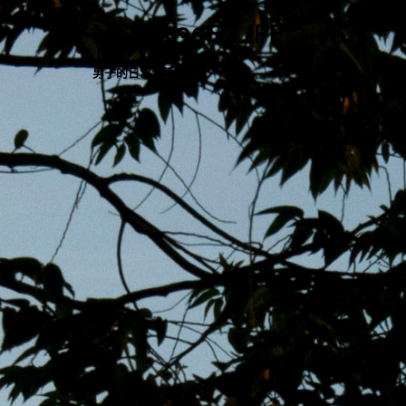
跳
MENS 30S LIFE
至
主
男子的日常生活
內
容
區