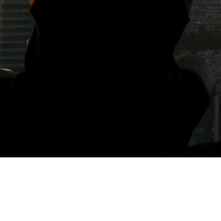
標籤: 古亭甜點