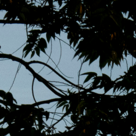
跳
MENS 30S LIFE
至
主
男子的日常生活
內
容
區