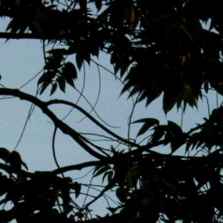
跳
MENS 30S LIFE
至
主
男子的日常生活
內
容
區