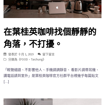
在葉桂英咖啡找個靜靜的
角落，不打擾。
發表於
十月 1, 2019
留下留言
分類為《
FOOD
、
Taichung
》
「輕聲細語、不影響他人、手機請調靜音、 看影片請帶耳機、
講電話請到室外」是葉桂英咖啡官方社群平台裡幾乎每篇貼文
[…]