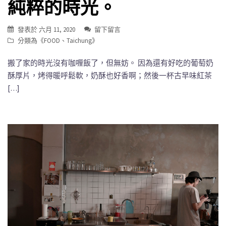
純粹的時光。
發表於
六月 11, 2020
留下留言
分類為《
FOOD
、
Taichung
》
搬了家的時光沒有咖喱飯了，但無妨。 因為還有好吃的葡萄奶
酥厚片，烤得暖呼鬆軟，奶酥也好香啊；然後一杯古早味紅茶
[…]