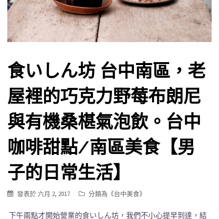
食いしん坊 台中南區，老
屋裡的巧克力野莓布朗尼
與有機桑椹氣泡飲。台中
咖啡甜點/南區美食【男
子的日常生活】
發表於
六月 2, 2017
分類為《
台中美食
》
下午兩點才開始營業的食いしん坊，我們不小心提早到達，結