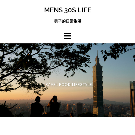
跳
MENS 30S LIFE
至
主
男子的日常生活
內
容
區
TRAVEL FOOD LIFESTYLE