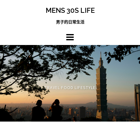
跳
MENS 30S LIFE
至
主
男子的日常生活
內
容
區
TRAVEL FOOD LIFESTYLE