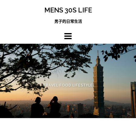
跳
MENS 30S LIFE
至
主
男子的日常生活
內
容
區
TRAVEL FOOD LIFESTYLE