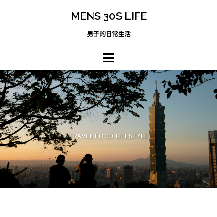
跳
MENS 30S LIFE
至
主
男子的日常生活
內
容
區
TRAVEL FOOD LIFESTYLE