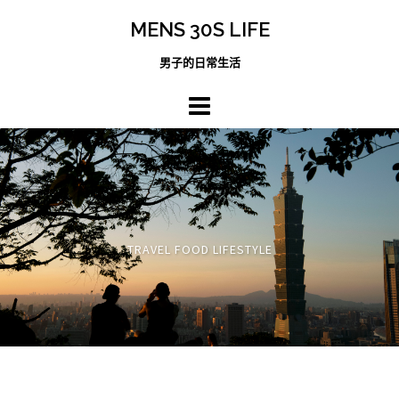
跳
MENS 30S LIFE
至
主
男子的日常生活
內
容
區
TRAVEL FOOD LIFESTYLE