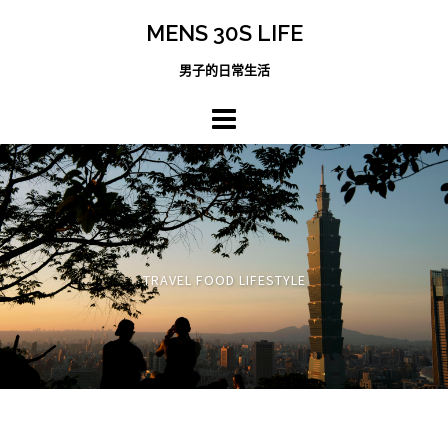
跳
MENS 30S LIFE
至
主
男子的日常生活
內
容
區
TRAVEL FOOD LIFESTYLE