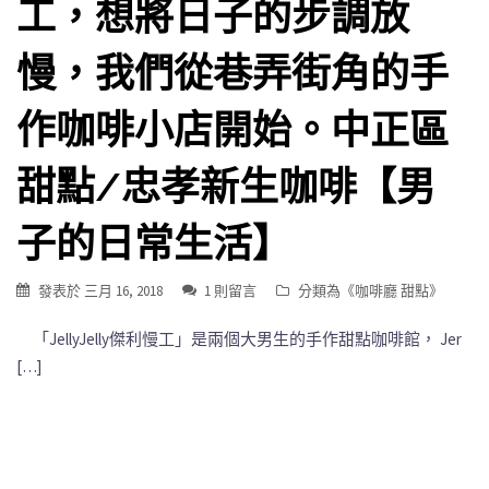
工，想將日子的步調放
慢，我們從巷弄街角的手
作咖啡小店開始。中正區
甜點/忠孝新生咖啡【男
子的日常生活】
發表於
三月 16, 2018
1 則留言
分類為《
咖啡廳 甜點
》
「JellyJelly傑利慢工」是兩個大男生的手作甜點咖啡館， Jer
[…]