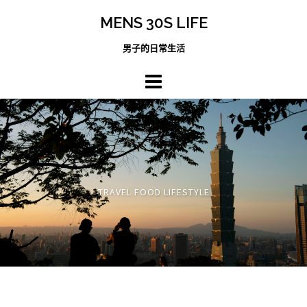
跳
MENS 30S LIFE
至
主
男子的日常生活
內
容
區
TRAVEL FOOD LIFESTYLE