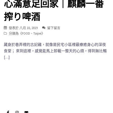
心滿意足回家｜麒麟一番
搾り啤酒
發表於
八月 10, 2019
留下留言
分類為《
FOOD
、
Taipei
》
藏身於巷弄裡的古記雞，就像是民宅小區裡最療癒身心的深夜
食堂； 來到這裡，感覺能馬上卸載一整天的心煩，得到無比暢
[…]