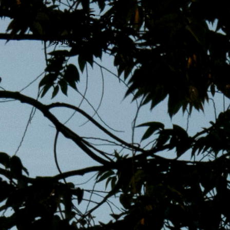
跳
MENS 30S LIFE
至
主
男子的日常生活
內
容
區