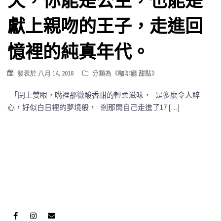
天，你能是公主，也能是
獻上親吻的王子，走進回
憶裡的純真年代。
發表於
八月 14, 2018
分類為《
咖啡廳 甜點
》
「閉上雙眼，嘴裡那微酸香甜的輕柔滋味， 是多麼令人醉
心，好似白日裡的夢境般， 剎那間自己走進了17 […]