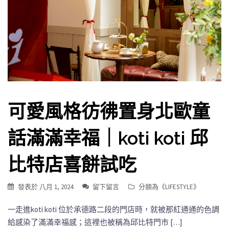
可愛風格彷彿置身北歐童
話滿滿幸福｜koti koti 邱
比特店喜餅試吃
發表於
八月 1, 2024
留下留言
分類為《
LIFESTYLE
》
一走進koti koti 位於承德路二段的門店時，就被那紅通通的色調
給感染了滿滿幸福感；這裡也被稱為邱比特門市 […]