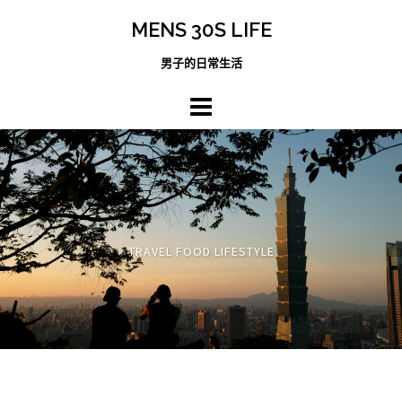
跳
MENS 30S LIFE
至
主
男子的日常生活
內
容
區
TRAVEL FOOD LIFESTYLE